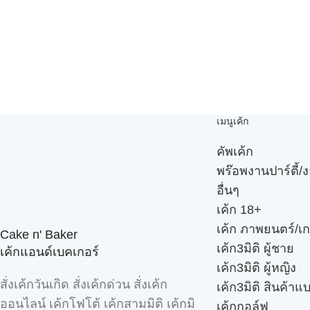
เมนูเค้ก
คัพเค้ก
พร๊อพงานปาร์ตี้/ง
อื่นๆ
เค้ก 18+
เค้ก ภาพยนตร์/เก
Cake n' Baker
เค้ก3มิติ ผู้ชาย
เค้กแอนด์เบคเกอร์
เค้ก3มิติ ผู้หญิง
สั่งเค้กวันเกิด สั่งเค้กด่วน สั่งเค้ก
เค้ก3มิติ สินค้าแ
ออนไลน์ เค้กโฟโต้ เค้กสามมิติ เค้กมิ
เค้กกอล์ฟ