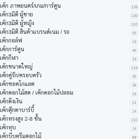
เค้ก ภาพยนตร์/เกม/การ์ตูน
138
เค้ก3มิติ ผู้ชาย
130
เค้ก3มิติ ผู้หญิง
110
เค้ก3มิติ สินค้าแบรนด์เนม / รถ
55
เค้กกอล์ฟ
19
เค้กการ์ตูน
46
เค้กกีฬา
33
เค้กขนาดใหญ่
216
เค้กคู่รัก/ครอบครัว
35
เค้กชอคโกแลต
38
เค้กดอกไม้สด / เค้กดอกไม้ปลอม
16
เค้กดึงเงิน
21
เค้กตุ๊กตาบาร์บี้
14
เค้กทรงสูง 2-8 ชั้น
110
เค้กทุบ
14
เค้กบีบครีมดอกไม้
69