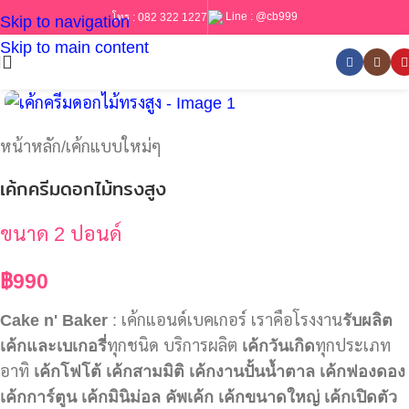
Line :
@cb999
โทร :
082 322 1227
Skip to navigation
Skip to main content
หน้าหลัก
/
เค้กแบบใหม่ๆ
เค้กครีมดอกไม้ทรงสูง
ขนาด 2 ปอนด์
฿
990
Cake n' Baker
: เค้กแอนด์เบคเกอร์ เราคือโรงงาน
รับผลิต
เค้กและเบเกอรี่
ทุกชนิด บริการผลิต
เค้กวันเกิด
ทุกประเภท
อาทิ
เค้กโฟโต้
เค้กสามมิติ
เค้กงานปั้นน้ำตาล
เค้กฟองดอง
เค้กการ์ตูน
เค้กมินิม่อล
คัพเค้ก
เค้กขนาดใหญ่
เค้กเปิดตัว