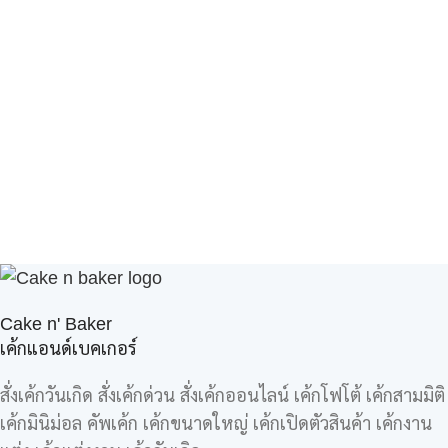
Cake n' Baker
เค้กแอนด์เบคเกอร์
สั่งเค้กวันเกิด สั่งเค้กด่วน สั่งเค้กออนไลน์ เค้กโฟโต้ เค้กสามมิติ
เค้กมินิม่อล คัพเค้ก เค้กขนาดใหญ่ เค้กเปิดตัวสินค้า เค้กงาน