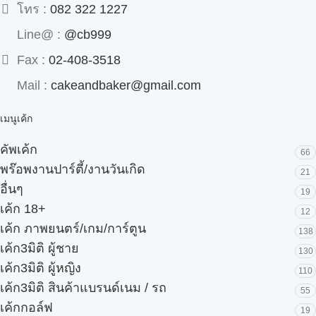
โทร :
082 322 1227
Line@ :
@cb999
Fax :
02-408-3518
Mail :
cakeandbaker@gmail.com
เมนูเค้ก
คัพเค้ก
66
พร๊อพงานปาร์ตี้/งานวันเกิด
21
อื่นๆ
19
เค้ก 18+
12
เค้ก ภาพยนตร์/เกม/การ์ตูน
138
เค้ก3มิติ ผู้ชาย
130
เค้ก3มิติ ผู้หญิง
110
เค้ก3มิติ สินค้าแบรนด์เนม / รถ
55
เค้กกอล์ฟ
19