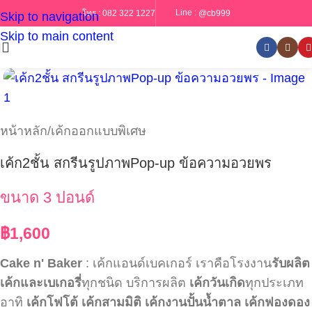
Line :
@cb999
โทร :
082 322 1227
Skip to navigation
Skip to main content
หน้าหลัก
/
เค้กออกแบบพิเศษ
เค้ก2ชั้น สกรีนรูปภาพPop-up ข้อความอวยพร
ขนาด 3 ปอนด์
฿
1,600
Cake n' Baker
: เค้กแอนด์เบคเกอร์ เราคือโรงงาน
รับผลิต
เค้กและเบเกอรี่
ทุกชนิด บริการผลิต
เค้กวันเกิด
ทุกประเภท
อาทิ
เค้กโฟโต้
เค้กสามมิติ
เค้กงานปั้นน้ำตาล
เค้กฟองดอง