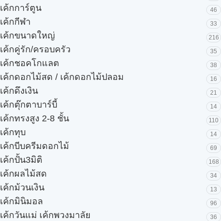
เค้กการ์ตูน
46
เค้กกีฬา
33
เค้กขนาดใหญ่
216
เค้กคู่รัก/ครอบครัว
35
เค้กชอคโกแลต
38
เค้กดอกไม้สด / เค้กดอกไม้ปลอม
16
เค้กดึงเงิน
21
เค้กตุ๊กตาบาร์บี้
14
เค้กทรงสูง 2-8 ชั้น
110
เค้กทุบ
14
เค้กบีบครีมดอกไม้
69
เค้กปั้น3มิติ
168
เค้กผลไม้สด
34
เค้กม้วนเงิน
13
เค้กมินิมอล
96
เค้กวันแม่ เค้กพวงมาลัย
36