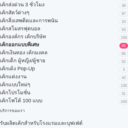
เค้กส่งด่วน 3 ชั่วโมง
39
เค้กสัตว์ต่างๆ
97
เค้กสิ่งเสพติดและการพนัน
33
เค้กสโมสรฟุตบอล
53
เค้กองค์กร เค้กบริษัท
150
เค้กออกแบบพิเศษ
86
เค้กเงินทอง เค้กมงคล
85
เค้กเด็ก ผู้หญิง/ผู้ชาย
52
เค้กเด้ง Pop-Up
3
เค้กแต่งงาน
42
เค้กแบบใหม่ๆ
135
เค้กโปรโมชั่น
31
เค้กโฟโต้ 100 แบบ
245
บริการของเรา
รับผลิตเค้กสำหรับโรงแรมและบุฟเฟ่ต์