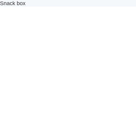
Snack box
รับผลิตสินค้า OEM
แฟรนไชส์เบเกอรี่
เมนูอื่นๆ
ธุรกิจในเครือ
-
ภัทรินทร์ฟู้ด
รีวิวจากลูกค้า
ลูกค้าของเรา
ติดต่อเรา
ข้อกำหนดและนโยบาย
Sitemap
Cake n' Bake โรงงานผลิตเค้กและเบเกอรี่