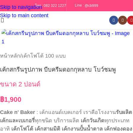
Line :
@cb999
โทร :
082 322 1227
Skip to navigation
Skip to main content
หน้าหลัก
/
เค้กโฟโต้ 100 แบบ
เค้กสกรีนรูปภาพ บีบครีมดอกกุหลาบ โบว์ชมพู
ขนาด 2 ปอนด์
฿
1,900
Cake n' Baker
: เค้กแอนด์เบคเกอร์ เราคือโรงงาน
รับผลิต
เค้กและเบเกอรี่
ทุกชนิด บริการผลิต
เค้กวันเกิด
ทุกประเภท
อาทิ
เค้กโฟโต้
เค้กสามมิติ
เค้กงานปั้นน้ำตาล
เค้กฟองดอง