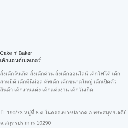
Cake n' Baker
เค้กแอนด์เบคเกอร์
สั่งเค้กวันเกิด สั่งเค้กด่วน สั่งเค้กออนไลน์ เค้กโฟโต้ เค้ก
สามมิติ เค้กมินิม่อล คัพเค้ก เค้กขนาดใหญ่ เค้กเปิดตัว
สินค้า เค้กงานแต่ง เค้กแต่งงาน เค้กวันเกิด
190/73 หมู่ที่ 8 ต.ในคลองบางปลากด อ.พระสมุทรเจดีย์
จ.สมุทรปราการ 10290