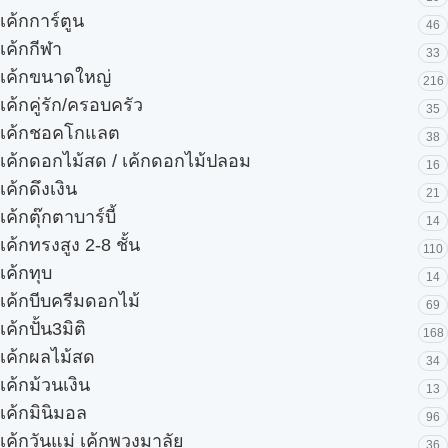
เค้กการ์ตูน
46
เค้กกีฬา
33
เค้กขนาดใหญ่
216
เค้กคู่รัก/ครอบครัว
35
เค้กชอคโกแลต
38
เค้กดอกไม้สด / เค้กดอกไม้ปลอม
16
เค้กดึงเงิน
21
เค้กตุ๊กตาบาร์บี้
14
เค้กทรงสูง 2-8 ชั้น
110
เค้กทุบ
14
เค้กบีบครีมดอกไม้
69
เค้กปั้น3มิติ
168
เค้กผลไม้สด
34
เค้กม้วนเงิน
13
เค้กมินิมอล
96
เค้กวันแม่ เค้กพวงมาลัย
36