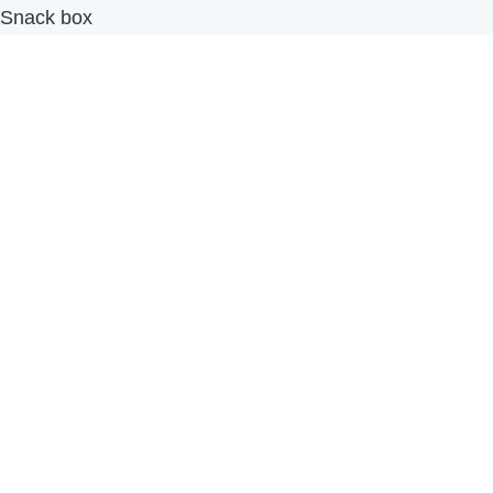
Snack box
รับผลิตสินค้า OEM
แฟรนไชส์เบเกอรี่
เมนูอื่นๆ
ธุรกิจในเครือ
-
ภัทรินทร์ฟู้ด
รีวิวจากลูกค้า
ลูกค้าของเรา
ติดต่อเรา
ข้อกำหนดและนโยบาย
Sitemap
Cake n' Bake โรงงานผลิตเค้กและเบเกอรี่