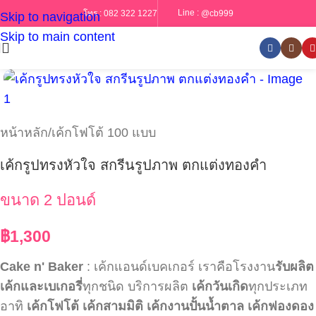
Line :
@cb999
โทร :
082 322 1227
Skip to navigation
Skip to main content
หน้าหลัก
/
เค้กโฟโต้ 100 แบบ
เค้กรูปทรงหัวใจ สกรีนรูปภาพ ตกแต่งทองคำ
ขนาด 2 ปอนด์
฿
1,300
Cake n' Baker
: เค้กแอนด์เบคเกอร์ เราคือโรงงาน
รับผลิต
เค้กและเบเกอรี่
ทุกชนิด บริการผลิต
เค้กวันเกิด
ทุกประเภท
อาทิ
เค้กโฟโต้
เค้กสามมิติ
เค้กงานปั้นน้ำตาล
เค้กฟองดอง