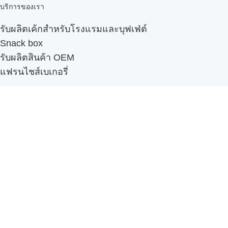
บริการของเรา
รับผลิตเค้กสำหรับโรงแรมและบุฟเฟ่ต์
Snack box
รับผลิตสินค้า OEM
แฟรนไชส์เบเกอรี่
เมนูอื่นๆ
ธุรกิจในเครือ
-
ภัทรินทร์ฟู้ด
รีวิวจากลูกค้า
ลูกค้าของเรา
ติดต่อเรา
ข้อกำหนดและนโยบาย
Sitemap