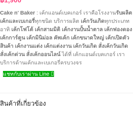
Cake n' Baker
: เค้กแอนด์เบคเกอร์ เราคือโรงงาน
รับผลิต
เค้กและเบเกอรี่
ทุกชนิด บริการผลิต
เค้กวันเกิด
ทุกประเภท
อาทิ
เค้กโฟโต้
เค้กสามมิติ
เค้กงานปั้นน้ำตาล
เค้กฟองดอง
เค้กการ์ตูน
เค้กมินิม่อล
คัพเค้ก
เค้กขนาดใหญ่
เค้กเปิดตัว
สินค้า
เค้กงานแต่ง
เค้กแต่งงาน
เค้กวันเกิด
สั่งเค้กวันเกิด
สั่งเค้กด่วน
สั่งเค้กออนไลน์
ได้ที่ เค้กแอนด์เบคเกอร์ เรา
บริการด้านเค้กและเบเกอรี่ครบวงจร
แชทกับเราผ่าน Line
สินค้าที่เกี่ยวข้อง