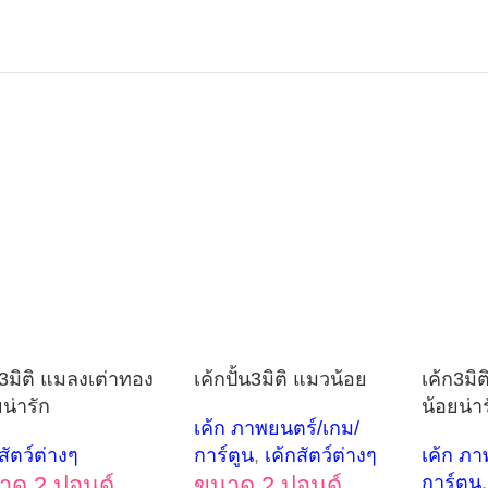
ก3มิติ แมลงเต่าทอง
เค้กปั้น3มิติ แมวน้อย
เค้ก3มิต
ยน่ารัก
น้อยน่า
เค้ก ภาพยนตร์/เกม/
สัตว์ต่างๆ
การ์ตูน
,
เค้กสัตว์ต่างๆ
เค้ก ภา
าด 2 ปอนด์
ขนาด 2 ปอนด์
การ์ตูน
,