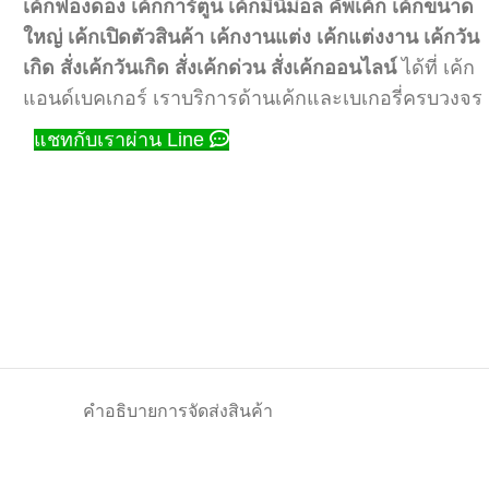
เค้กฟองดอง
เค้กการ์ตูน
เค้กมินิม่อล
คัพเค้ก
เค้กขนาด
ใหญ่
เค้กเปิดตัวสินค้า
เค้กงานแต่ง
เค้กแต่งงาน
เค้กวัน
เกิด
สั่งเค้กวันเกิด
สั่งเค้กด่วน
สั่งเค้กออนไลน์
ได้ที่ เค้ก
แอนด์เบคเกอร์ เราบริการด้านเค้กและเบเกอรี่ครบวงจร
แชทกับเราผ่าน Line
คำอธิบาย
การจัดส่งสินค้า