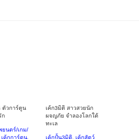
ิ ตัวการ์ตูน
เค้ก3มิติ สาวสวยนัก
รัก
ผจญภัย จำลองโลกใต้
ทะเล
พยนตร์/เกม/
เค้กการ์ตูน
,
เค้กปั้น3มิติ
,
เค้กสัตว์