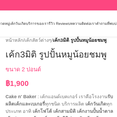
วดหมู่เค้กวันเกิด
บริการของเรา
รีวิว Review
บทความ
ติดต่อเรา
คำถามที่พบบ
หน้าหลัก
/
เค้กสัตว์ต่างๆ
/
เค้ก3มิติ รูปปั้นหมูน้อยชมพู
เค้ก3มิติ รูปปั้นหมูน้อยชมพู
ขนาด 2 ปอนด์
฿
1,900
Cake n' Baker
: เค้กแอนด์เบคเกอร์ เราคือโรงงาน
รับ
ผลิตเค้กและเบเกอรี่
ทุกชนิด บริการผลิต
เค้กวันเกิด
ทุก
ประเภท อาทิ
เค้กโฟโต้
เค้กสามมิติ
เค้กงานปั้นน้ำตาล