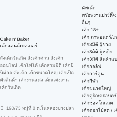
คัพเค้ก
พร๊อพงานปาร์ตี้/ง
อื่นๆ
เค้ก 18+
เค้ก ภาพยนตร์/เก
Cake n' Baker
เค้ก3มิติ ผู้ชาย
เค้กแอนด์เบคเกอร์
เค้ก3มิติ ผู้หญิง
สั่งเค้กวันเกิด สั่งเค้กด่วน สั่งเค้ก
เค้ก3มิติ สินค้าแ
ออนไลน์ เค้กโฟโต้ เค้กสามมิติ เค้กมิ
เค้กกอล์ฟ
นิม่อล คัพเค้ก เค้กขนาดใหญ่ เค้กเปิด
เค้กการ์ตูน
ตัวสินค้า เค้กงานแต่ง เค้กแต่งงาน
เค้กกีฬา
เค้กวันเกิด
เค้กขนาดใหญ่
เค้กคู่รัก/ครอบคร
เค้กชอคโกแลต
190/73 หมู่ที่ 8 ต.ในคลองบางปลา
เค้กดอกไม้สด / เ