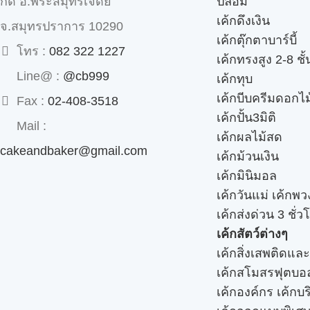
ปลอม
กด อ.พระสมุทรเจดีย์
เค้กดึงเงิน
จ.สมุทรปราการ 10290
เค้กตุ๊กตาบาร์บี้
โทร :
082 322 1227
เค้กทรงสูง 2-8 ชั้
Line@ :
@cb999
เค้กทุบ
เค้กบีบครีมดอกไม
Fax :
02-408-3518
เค้กปั้น3มิติ
Mail :
เค้กผลไม้สด
cakeandbaker@gmail.com
เค้กม้วนเงิน
เค้กมินิมอล
เค้กวันแม่ เค้กพ
เค้กส่งด่วน 3 ชั่ว
เค้กสัตว์ต่างๆ
เค้กสิ่งเสพติดแล
เค้กสโมสรฟุตบอ
เค้กองค์กร เค้กบร