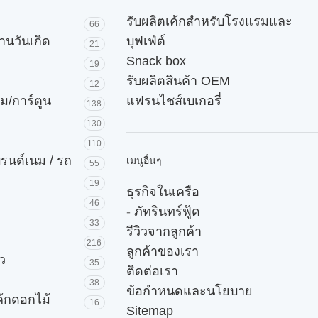
รับผลิตเค้กสำหรับโรงแรมและ
66
านวันเกิด
บุฟเฟ่ต์
21
Snack box
19
รับผลิตสินค้า OEM
12
ม/การ์ตูน
แฟรนไชส์เบเกอรี่
138
130
110
บรนด์เนม / รถ
เมนูอื่นๆ
55
19
ธุรกิจในเครือ
46
-
ภัทรินทร์ฟู้ด
33
รีวิวจากลูกค้า
216
ลูกค้าของเรา
ัว
35
ติดต่อเรา
38
ข้อกำหนดและนโยบาย
ค้กดอกไม้
16
Sitemap