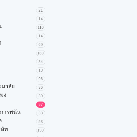
21
14
น
110
14
้
69
168
34
13
96
วงมาลัย
36
โมง
39
97
ะการพนัน
33
ล
53
ิษัท
150