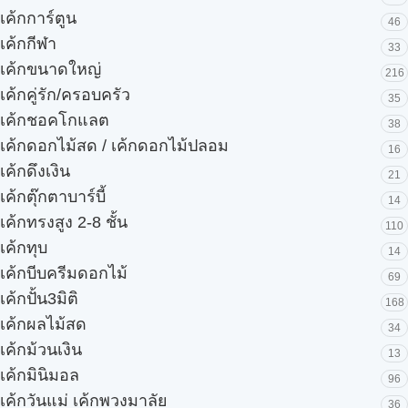
เค้กการ์ตูน
46
เค้กกีฬา
33
เค้กขนาดใหญ่
216
เค้กคู่รัก/ครอบครัว
35
เค้กชอคโกแลต
38
เค้กดอกไม้สด / เค้กดอกไม้ปลอม
16
เค้กดึงเงิน
21
เค้กตุ๊กตาบาร์บี้
14
เค้กทรงสูง 2-8 ชั้น
110
เค้กทุบ
14
เค้กบีบครีมดอกไม้
69
เค้กปั้น3มิติ
168
เค้กผลไม้สด
34
เค้กม้วนเงิน
13
เค้กมินิมอล
96
เค้กวันแม่ เค้กพวงมาลัย
36