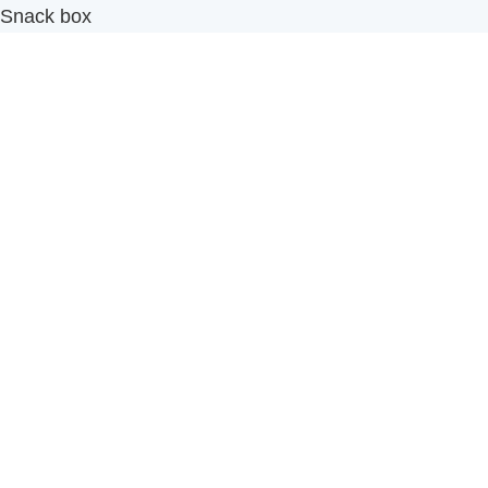
Snack box
รับผลิตสินค้า OEM
แฟรนไชส์เบเกอรี่
เมนูอื่นๆ
ธุรกิจในเครือ
-
ภัทรินทร์ฟู้ด
รีวิวจากลูกค้า
ลูกค้าของเรา
ติดต่อเรา
ข้อกำหนดและนโยบาย
Sitemap
Cake n' Bake โรงงานผลิตเค้กและเบเกอรี่