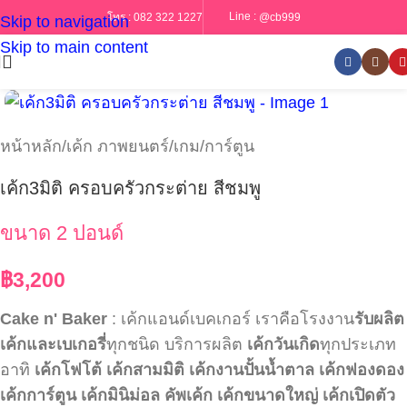
Line :
@cb999
โทร :
082 322 1227
Skip to navigation
Skip to main content
หน้าหลัก
/
เค้ก ภาพยนตร์/เกม/การ์ตูน
เค้ก3มิติ ครอบครัวกระต่าย สีชมพู
ขนาด 2 ปอนด์
฿
3,200
Cake n' Baker
: เค้กแอนด์เบคเกอร์ เราคือโรงงาน
รับผลิต
เค้กและเบเกอรี่
ทุกชนิด บริการผลิต
เค้กวันเกิด
ทุกประเภท
อาทิ
เค้กโฟโต้
เค้กสามมิติ
เค้กงานปั้นน้ำตาล
เค้กฟองดอง
เค้กการ์ตูน
เค้กมินิม่อล
คัพเค้ก
เค้กขนาดใหญ่
เค้กเปิดตัว