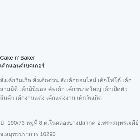
Cake n' Baker
เค้กแอนด์เบคเกอร์
สั่งเค้กวันเกิด สั่งเค้กด่วน สั่งเค้กออนไลน์ เค้กโฟโต้ เค้ก
สามมิติ เค้กมินิม่อล คัพเค้ก เค้กขนาดใหญ่ เค้กเปิดตัว
สินค้า เค้กงานแต่ง เค้กแต่งงาน เค้กวันเกิด
190/73 หมู่ที่ 8 ต.ในคลองบางปลากด อ.พระสมุทรเจดีย์
จ.สมุทรปราการ 10290