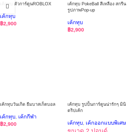
เค้กทุบ ตัวการ์ตูนROBLOX
เค้กทุบ PokeBall สีเหลือง สกรีน
รูปภาพPop-up
เค้กทุบ
เค้กทุบ
฿
2,900
฿
2,900
เค้กทุบวันเกิด ธีมบาสเก็ตบอล
เค้กทุบ รูปปั้นการ์ตูนน่ารักๆ มินิ
ดริปเค้ก
เค้กทุบ
,
เค้กกีฬา
เค้กทุบ
,
เค้กออกแบบพิเศษ
฿
2,900
ขนาด 2 ปอนด์