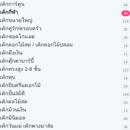
เค้กการ์ตูน
46
เค้กกีฬา
33
เค้กขนาดใหญ่
216
เค้กคู่รัก/ครอบครัว
35
เค้กชอคโกแลต
38
เค้กดอกไม้สด / เค้กดอกไม้ปลอม
16
เค้กดึงเงิน
21
เค้กตุ๊กตาบาร์บี้
14
เค้กทรงสูง 2-8 ชั้น
110
เค้กทุบ
14
เค้กบีบครีมดอกไม้
69
เค้กปั้น3มิติ
168
เค้กผลไม้สด
34
เค้กม้วนเงิน
13
เค้กมินิมอล
96
เค้กวันแม่ เค้กพวงมาลัย
36