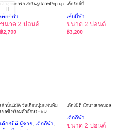
เค้กลูกตะกร้อ สกรีนรูปภาพPop-up
เค้กรักส์บี้
เค้กกีฬา
เค้กกีฬา
ขนาด 2 ปอนด์
ขนาด 2 ปอนด์
฿
2,700
฿
3,200
เค้กปั้น3มิติ วันเกิดหนุ่มแฟนทีม
เค้ก3มิติ นักบาสเกตบอล
เชลซี พร้อมตัวอักษรHBD
เค้กกีฬา
เค้ก3มิติ ผู้ชาย
,
เค้กกีฬา
,
ขนาด 2 ปอนด์