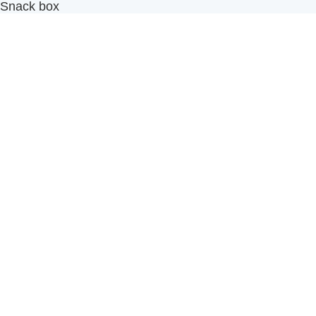
Snack box
รับผลิตสินค้า OEM
แฟรนไชส์เบเกอรี่
เมนูอื่นๆ
ธุรกิจในเครือ
-
ภัทรินทร์ฟู้ด
รีวิวจากลูกค้า
ลูกค้าของเรา
ติดต่อเรา
ข้อกำหนดและนโยบาย
Sitemap
Cake n' Bake โรงงานผลิตเค้กและเบเกอรี่