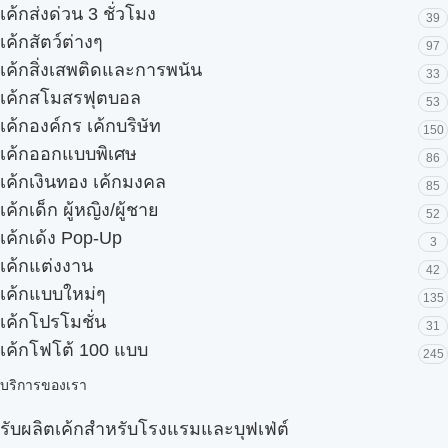
เค้กส่งด่วน 3 ชั่วโมง
39
เค้กสัตว์ต่างๆ
97
เค้กสิ่งเสพติดและการพนัน
33
เค้กสโมสรฟุตบอล
53
เค้กองค์กร เค้กบริษัท
150
เค้กออกแบบพิเศษ
86
เค้กเงินทอง เค้กมงคล
85
เค้กเด็ก ผู้หญิง/ผู้ชาย
52
เค้กเด้ง Pop-Up
3
เค้กแต่งงาน
42
เค้กแบบใหม่ๆ
135
เค้กโปรโมชั่น
31
เค้กโฟโต้ 100 แบบ
245
บริการของเรา
รับผลิตเค้กสำหรับโรงแรมและบุฟเฟ่ต์