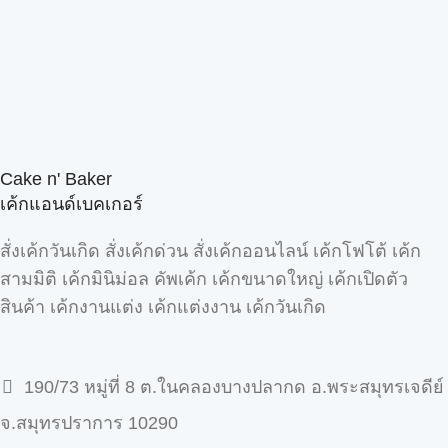
Cake n' Baker
เค้กแอนด์เบคเกอร์
สั่งเค้กวันเกิด สั่งเค้กด่วน สั่งเค้กออนไลน์ เค้กโฟโต้ เค้ก
สามมิติ เค้กมินิม่อล คัพเค้ก เค้กขนาดใหญ่ เค้กเปิดตัว
สินค้า เค้กงานแต่ง เค้กแต่งงาน เค้กวันเกิด
190/73 หมู่ที่ 8 ต.ในคลองบางปลากด อ.พระสมุทรเจดีย์
จ.สมุทรปราการ 10290