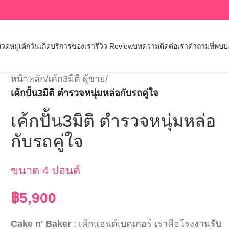
วดหมู่เค้กวันเกิด
บริการของเรา
รีวิว Review
บทความ
ติดต่อเรา
คำถามที่พบบ
หน้าหลัก
/
เค้ก3มิติ ผู้ชาย
/
เค้กปั้น3มิติ ตำรวจหนุ่มหล่อกับรถคู่ใจ
เค้กปั้น3มิติ ตำรวจหนุ่มหล่อ
กับรถคู่ใจ
ขนาด 4 ปอนด์
฿
5,900
Cake n' Baker
: เค้กแอนด์เบคเกอร์ เราคือโรงงาน
รับ