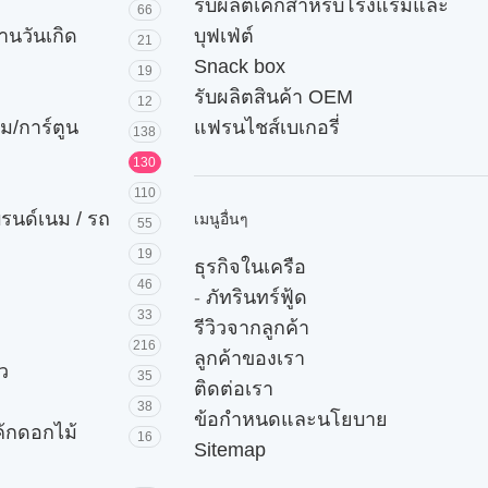
รับผลิตเค้กสำหรับโรงแรมและ
66
านวันเกิด
บุฟเฟ่ต์
21
Snack box
19
รับผลิตสินค้า OEM
12
ม/การ์ตูน
แฟรนไชส์เบเกอรี่
138
130
110
บรนด์เนม / รถ
เมนูอื่นๆ
55
19
ธุรกิจในเครือ
46
-
ภัทรินทร์ฟู้ด
33
รีวิวจากลูกค้า
216
ลูกค้าของเรา
ัว
35
ติดต่อเรา
38
ข้อกำหนดและนโยบาย
ค้กดอกไม้
16
Sitemap