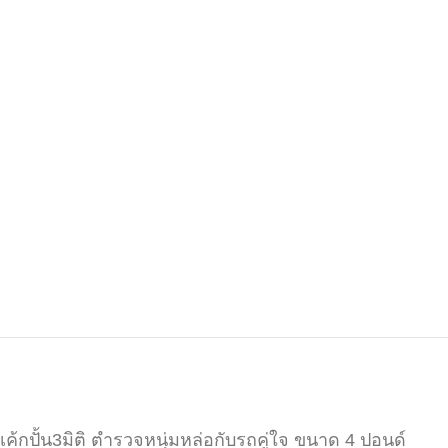
เค้กปั้น3มิติ ตำรวจหนุ่มหล่อกับรถคู่ใจ ขนาด 4 ปอนด์