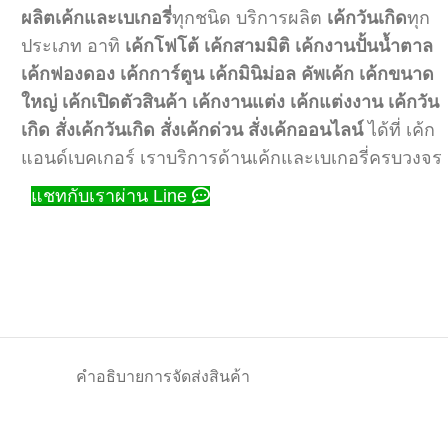
ผลิตเค้กและเบเกอรี่
ทุกชนิด บริการผลิต
เค้กวันเกิด
ทุก
ประเภท อาทิ
เค้กโฟโต้
เค้กสามมิติ
เค้กงานปั้นน้ำตาล
เค้กฟองดอง
เค้กการ์ตูน
เค้กมินิม่อล
คัพเค้ก
เค้กขนาด
ใหญ่
เค้กเปิดตัวสินค้า
เค้กงานแต่ง
เค้กแต่งงาน
เค้กวัน
เกิด
สั่งเค้กวันเกิด
สั่งเค้กด่วน
สั่งเค้กออนไลน์
ได้ที่ เค้ก
แอนด์เบคเกอร์ เราบริการด้านเค้กและเบเกอรี่ครบวงจร
แชทกับเราผ่าน Line
คำอธิบาย
การจัดส่งสินค้า