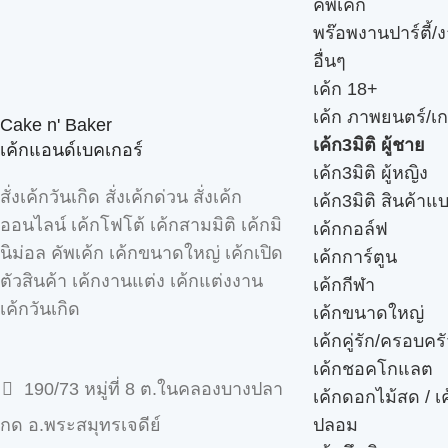
คัพเค้ก
พร๊อพงานปาร์ตี้/ง
อื่นๆ
เค้ก 18+
เค้ก ภาพยนตร์/เก
Cake n' Baker
เค้ก3มิติ ผู้ชาย
เค้กแอนด์เบคเกอร์
เค้ก3มิติ ผู้หญิง
สั่งเค้กวันเกิด สั่งเค้กด่วน สั่งเค้ก
เค้ก3มิติ สินค้าแ
ออนไลน์ เค้กโฟโต้ เค้กสามมิติ เค้กมิ
เค้กกอล์ฟ
นิม่อล คัพเค้ก เค้กขนาดใหญ่ เค้กเปิด
เค้กการ์ตูน
ตัวสินค้า เค้กงานแต่ง เค้กแต่งงาน
เค้กกีฬา
เค้กวันเกิด
เค้กขนาดใหญ่
เค้กคู่รัก/ครอบคร
เค้กชอคโกแลต
190/73 หมู่ที่ 8 ต.ในคลองบางปลา
เค้กดอกไม้สด / เ
ปลอม
กด อ.พระสมุทรเจดีย์