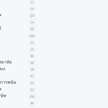
21
14
น
110
14
้
69
168
34
13
96
วงมาลัย
36
โมง
39
97
ะการพนัน
33
ล
53
ิษัท
150
ษ
86