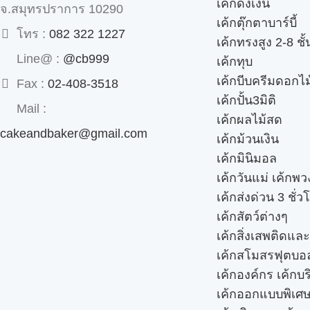
เค้กดึงเงิน
จ.สมุทรปราการ 10290
เค้กตุ๊กตาบาร์บี้
โทร :
082 322 1227
เค้กทรงสูง 2-8 ชั้
Line@ :
@cb999
เค้กทุบ
เค้กบีบครีมดอกไม
Fax :
02-408-3518
เค้กปั้น3มิติ
Mail :
เค้กผลไม้สด
cakeandbaker@gmail.com
เค้กม้วนเงิน
เค้กมินิมอล
เค้กวันแม่ เค้กพ
เค้กส่งด่วน 3 ชั่ว
เค้กสัตว์ต่างๆ
เค้กสิ่งเสพติดแล
เค้กสโมสรฟุตบอ
เค้กองค์กร เค้กบร
เค้กออกแบบพิเศ