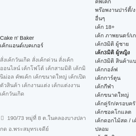
คัพเค้ก
พร๊อพงานปาร์ตี้/ง
อื่นๆ
เค้ก 18+
เค้ก ภาพยนตร์/เก
Cake n' Baker
เค้ก3มิติ ผู้ชาย
เค้กแอนด์เบคเกอร์
เค้ก3มิติ ผู้หญิง
สั่งเค้กวันเกิด สั่งเค้กด่วน สั่งเค้ก
เค้ก3มิติ สินค้าแ
ออนไลน์ เค้กโฟโต้ เค้กสามมิติ เค้กมิ
เค้กกอล์ฟ
นิม่อล คัพเค้ก เค้กขนาดใหญ่ เค้กเปิด
เค้กการ์ตูน
ตัวสินค้า เค้กงานแต่ง เค้กแต่งงาน
เค้กกีฬา
เค้กวันเกิด
เค้กขนาดใหญ่
เค้กคู่รัก/ครอบคร
เค้กชอคโกแลต
190/73 หมู่ที่ 8 ต.ในคลองบางปลา
เค้กดอกไม้สด / เ
ปลอม
กด อ.พระสมุทรเจดีย์