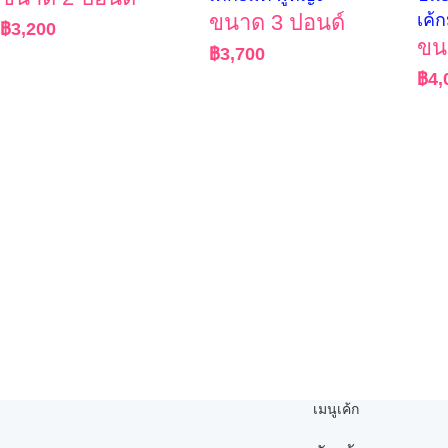
ขนาด 3 ปอนด์
เค้
฿
3,200
ขน
฿
3,700
฿
4,
เมนูเค้ก