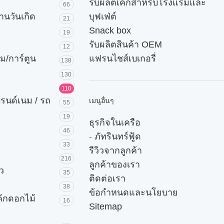
รับผลิตเค้กสำหรับโรงแรมและ
66
านวันเกิด
บุฟเฟ่ต์
21
Snack box
19
รับผลิตสินค้า OEM
12
ม/การ์ตูน
แฟรนไชส์เบเกอรี่
138
130
110
บรนด์เนม / รถ
เมนูอื่นๆ
55
19
ธุรกิจในเครือ
46
-
ภัทรินทร์ฟู้ด
33
รีวิวจากลูกค้า
216
ลูกค้าของเรา
ัว
35
ติดต่อเรา
38
ข้อกำหนดและนโยบาย
ค้กดอกไม้
16
Sitemap