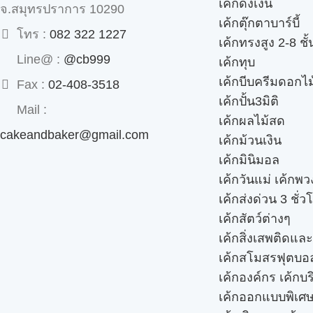
เค้กดึงเงิน
จ.สมุทรปราการ 10290
เค้กตุ๊กตาบาร์บี้
โทร :
082 322 1227
เค้กทรงสูง 2-8 ชั้
Line@ :
@cb999
เค้กทุบ
เค้กบีบครีมดอกไม
Fax :
02-408-3518
เค้กปั้น3มิติ
Mail :
เค้กผลไม้สด
cakeandbaker@gmail.com
เค้กม้วนเงิน
เค้กมินิมอล
เค้กวันแม่ เค้กพ
เค้กส่งด่วน 3 ชั่ว
เค้กสัตว์ต่างๆ
เค้กสิ่งเสพติดแล
เค้กสโมสรฟุตบอ
เค้กองค์กร เค้กบร
เค้กออกแบบพิเศ