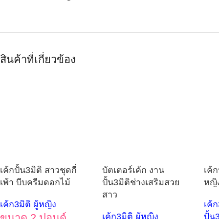
สินค้าที่เกี่ยวข้อง
เค้กปั้น3มิติ สาวชุดกี่
บัตเตอร์เค้ก งาน
เค้ก
เพ้า บีบครีมดอกไม้
ปั้น3มิติช่างเสริมสวย
หญิ
สาว
เค้ก3มิติ ผู้หญิง
เค้ก
ขนาด 2 ปอนด์
เค้ก3มิติ ผู้หญิง
ปั้น