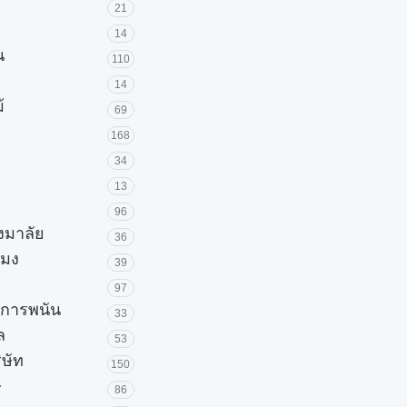
21
14
น
110
14
้
69
168
34
13
96
วงมาลัย
36
โมง
39
97
ะการพนัน
33
ล
53
ิษัท
150
ษ
86