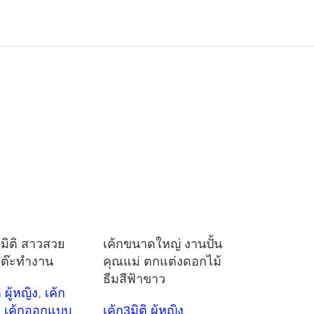
น3มิติ สาวสวย
เค้กขนาดใหญ่ งานปั้น
ต๊ะทำงาน
คุณแม่ ตกแต่งดอกไม้
ธีมสีฟ้าขาว
 ผู้หญิง
,
เค้ก
,
เค้กออกแบบ
เค้ก3มิติ ผู้หญิง