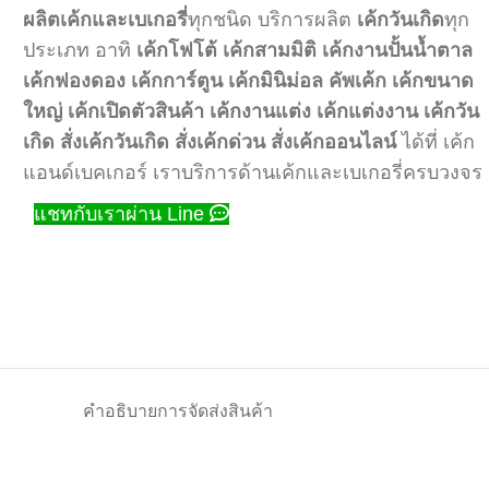
ผลิตเค้กและเบเกอรี่
ทุกชนิด บริการผลิต
เค้กวันเกิด
ทุก
ประเภท อาทิ
เค้กโฟโต้
เค้กสามมิติ
เค้กงานปั้นน้ำตาล
เค้กฟองดอง
เค้กการ์ตูน
เค้กมินิม่อล
คัพเค้ก
เค้กขนาด
ใหญ่
เค้กเปิดตัวสินค้า
เค้กงานแต่ง
เค้กแต่งงาน
เค้กวัน
เกิด
สั่งเค้กวันเกิด
สั่งเค้กด่วน
สั่งเค้กออนไลน์
ได้ที่ เค้ก
แอนด์เบคเกอร์ เราบริการด้านเค้กและเบเกอรี่ครบวงจร
แชทกับเราผ่าน Line
คำอธิบาย
การจัดส่งสินค้า