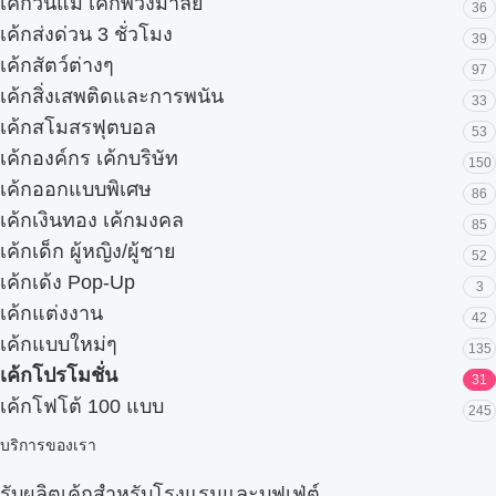
เค้กวันแม่ เค้กพวงมาลัย
36
เค้กส่งด่วน 3 ชั่วโมง
39
เค้กสัตว์ต่างๆ
97
เค้กสิ่งเสพติดและการพนัน
33
เค้กสโมสรฟุตบอล
53
เค้กองค์กร เค้กบริษัท
150
เค้กออกแบบพิเศษ
86
เค้กเงินทอง เค้กมงคล
85
เค้กเด็ก ผู้หญิง/ผู้ชาย
52
เค้กเด้ง Pop-Up
3
เค้กแต่งงาน
42
เค้กแบบใหม่ๆ
135
เค้กโปรโมชั่น
31
เค้กโฟโต้ 100 แบบ
245
บริการของเรา
รับผลิตเค้กสำหรับโรงแรมและบุฟเฟ่ต์