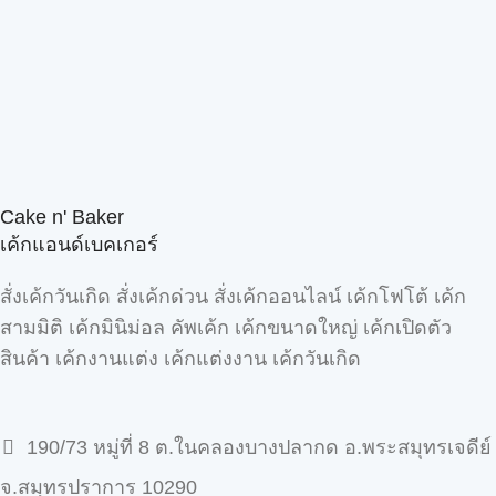
Cake n' Baker
เค้กแอนด์เบคเกอร์
สั่งเค้กวันเกิด สั่งเค้กด่วน สั่งเค้กออนไลน์ เค้กโฟโต้ เค้ก
สามมิติ เค้กมินิม่อล คัพเค้ก เค้กขนาดใหญ่ เค้กเปิดตัว
สินค้า เค้กงานแต่ง เค้กแต่งงาน เค้กวันเกิด
190/73 หมู่ที่ 8 ต.ในคลองบางปลากด อ.พระสมุทรเจดีย์
จ.สมุทรปราการ 10290