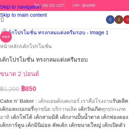
Line :
@cb999
โทร :
082 322 1227
Skip to navigation
Skip to main content
SALE
หน้าหลัก
/
เค้กโปรโมชั่น
เค้กโปรโมชั่น ทรงกลมแต่งครีมรอบ
ขนาด 2 ปอนด์
฿
850
฿
1,200
Cake n' Baker
: เค้กแอนด์เบคเกอร์ เราคือโรงงาน
รับผลิต
เค้กและเบเกอรี่
ทุกชนิด บริการผลิต
เค้กวันเกิด
ทุกประเภท
อาทิ
เค้กโฟโต้
เค้กสามมิติ
เค้กงานปั้นน้ำตาล
เค้กฟองดอง
เค้กการ์ตูน
เค้กมินิม่อล
คัพเค้ก
เค้กขนาดใหญ่
เค้กเปิดตัว