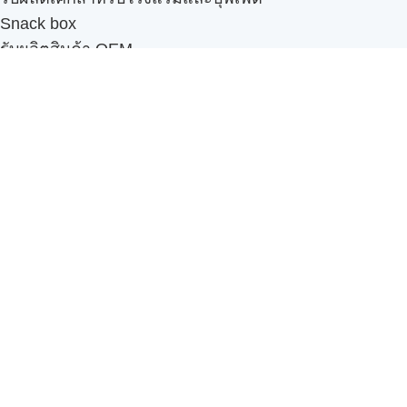
Snack box
รับผลิตสินค้า OEM
แฟรนไชส์เบเกอรี่
เมนูอื่นๆ
ธุรกิจในเครือ
-
ภัทรินทร์ฟู้ด
รีวิวจากลูกค้า
ลูกค้าของเรา
ติดต่อเรา
ข้อกำหนดและนโยบาย
Sitemap
Cake n' Bake โรงงานผลิตเค้กและเบเกอรี่