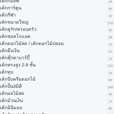
เค้กกอล์ฟ
19
เค้กการ์ตูน
46
เค้กกีฬา
33
เค้กขนาดใหญ่
216
เค้กคู่รัก/ครอบครัว
35
เค้กชอคโกแลต
38
เค้กดอกไม้สด / เค้กดอกไม้ปลอม
16
เค้กดึงเงิน
21
เค้กตุ๊กตาบาร์บี้
14
เค้กทรงสูง 2-8 ชั้น
110
เค้กทุบ
14
เค้กบีบครีมดอกไม้
69
เค้กปั้น3มิติ
168
เค้กผลไม้สด
34
เค้กม้วนเงิน
13
เค้กมินิมอล
96