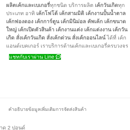
ผลิตเค้กและเบเกอรี่
ทุกชนิด บริการผลิต
เค้กวันเกิด
ทุก
ประเภท อาทิ
เค้กโฟโต้
เค้กสามมิติ
เค้กงานปั้นน้ำตาล
เค้กฟองดอง
เค้กการ์ตูน
เค้กมินิม่อล
คัพเค้ก
เค้กขนาด
ใหญ่
เค้กเปิดตัวสินค้า
เค้กงานแต่ง
เค้กแต่งงาน
เค้กวัน
เกิด
สั่งเค้กวันเกิด
สั่งเค้กด่วน
สั่งเค้กออนไลน์
ได้ที่ เค้ก
แอนด์เบคเกอร์ เราบริการด้านเค้กและเบเกอรี่ครบวงจร
แชทกับเราผ่าน Line
คำอธิบาย
ข้อมูลเพิ่มเติม
การจัดส่งสินค้า
าด 2 ปอนด์