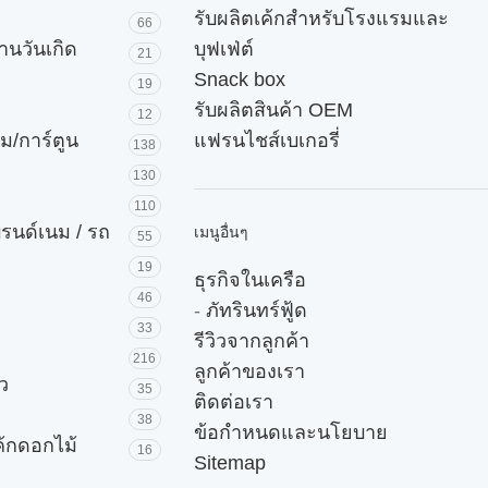
รับผลิตเค้กสำหรับโรงแรมและ
66
านวันเกิด
บุฟเฟ่ต์
21
Snack box
19
รับผลิตสินค้า OEM
12
ม/การ์ตูน
แฟรนไชส์เบเกอรี่
138
130
110
บรนด์เนม / รถ
เมนูอื่นๆ
55
19
ธุรกิจในเครือ
46
-
ภัทรินทร์ฟู้ด
33
รีวิวจากลูกค้า
216
ลูกค้าของเรา
ัว
35
ติดต่อเรา
38
ข้อกำหนดและนโยบาย
ค้กดอกไม้
16
Sitemap