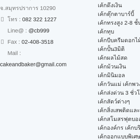
เค้กดึงเงิน
จ.สมุทรปราการ 10290
เค้กตุ๊กตาบาร์บี้
โทร :
082 322 1227
เค้กทรงสูง 2-8 ชั้
Line@ :
@cb999
เค้กทุบ
เค้กบีบครีมดอกไม
Fax :
02-408-3518
เค้กปั้น3มิติ
Mail :
เค้กผลไม้สด
cakeandbaker@gmail.com
เค้กม้วนเงิน
เค้กมินิมอล
เค้กวันแม่ เค้กพ
เค้กส่งด่วน 3 ชั่ว
เค้กสัตว์ต่างๆ
เค้กสิ่งเสพติดแล
เค้กสโมสรฟุตบอ
เค้กองค์กร เค้กบร
เค้กออกแบบพิเศ