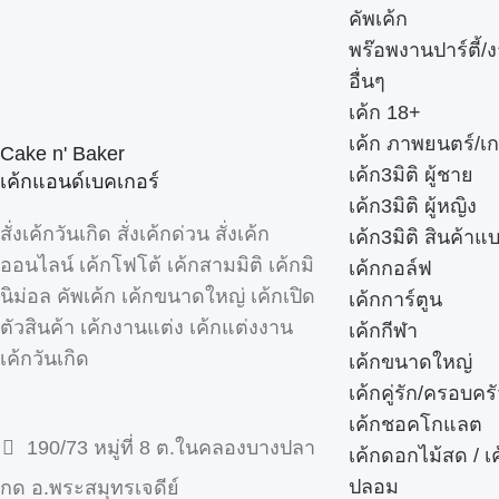
คัพเค้ก
พร๊อพงานปาร์ตี้/ง
อื่นๆ
เค้ก 18+
เค้ก ภาพยนตร์/เก
Cake n' Baker
เค้ก3มิติ ผู้ชาย
เค้กแอนด์เบคเกอร์
เค้ก3มิติ ผู้หญิง
สั่งเค้กวันเกิด สั่งเค้กด่วน สั่งเค้ก
เค้ก3มิติ สินค้าแ
ออนไลน์ เค้กโฟโต้ เค้กสามมิติ เค้กมิ
เค้กกอล์ฟ
นิม่อล คัพเค้ก เค้กขนาดใหญ่ เค้กเปิด
เค้กการ์ตูน
ตัวสินค้า เค้กงานแต่ง เค้กแต่งงาน
เค้กกีฬา
เค้กวันเกิด
เค้กขนาดใหญ่
เค้กคู่รัก/ครอบคร
เค้กชอคโกแลต
190/73 หมู่ที่ 8 ต.ในคลองบางปลา
เค้กดอกไม้สด / เ
ปลอม
กด อ.พระสมุทรเจดีย์