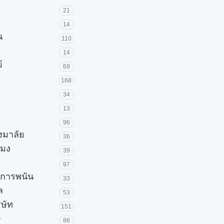
21
14
น
110
14
้
69
168
34
13
96
วงมาลัย
36
โมง
39
97
ะการพนัน
33
ล
53
ิษัท
151
ษ
86