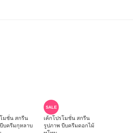
SALE
โมชั่น สกรีน
เค้กโปรโมชั่น สกรีน
บีบครีมกุหลาบ
รูปภาพ บีบครีมดอกไม้
บ
ทูโทน