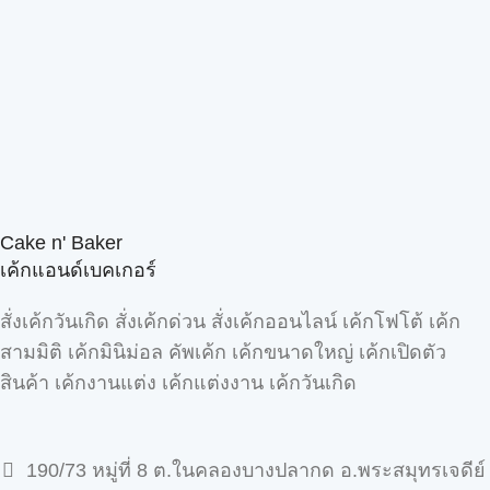
Cake n' Baker
เค้กแอนด์เบคเกอร์
สั่งเค้กวันเกิด สั่งเค้กด่วน สั่งเค้กออนไลน์ เค้กโฟโต้ เค้ก
สามมิติ เค้กมินิม่อล คัพเค้ก เค้กขนาดใหญ่ เค้กเปิดตัว
สินค้า เค้กงานแต่ง เค้กแต่งงาน เค้กวันเกิด
190/73 หมู่ที่ 8 ต.ในคลองบางปลากด อ.พระสมุทรเจดีย์