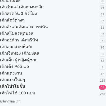
เค้กมินิมอล
96
เค้กวันแม่ เค้กพวงมาลัย
36
เค้กส่งด่วน 3 ชั่วโมง
39
เค้กสัตว์ต่างๆ
97
เค้กสิ่งเสพติดและการพนัน
33
เค้กสโมสรฟุตบอล
53
เค้กองค์กร เค้กบริษัท
151
เค้กออกแบบพิเศษ
86
เค้กเงินทอง เค้กมงคล
85
เค้กเด็ก ผู้หญิง/ผู้ชาย
52
เค้กเด้ง Pop-Up
3
เค้กแต่งงาน
42
เค้กแบบใหม่ๆ
135
เค้กโปรโมชั่น
31
เค้กโฟโต้ 100 แบบ
245
บริการของเรา