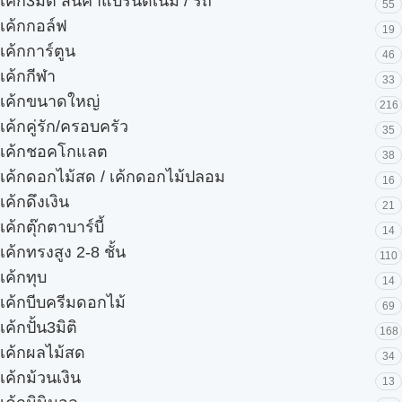
เค้ก3มิติ สินค้าแบรนด์เนม / รถ
55
เค้กกอล์ฟ
19
เค้กการ์ตูน
46
เค้กกีฬา
33
เค้กขนาดใหญ่
216
เค้กคู่รัก/ครอบครัว
35
เค้กชอคโกแลต
38
เค้กดอกไม้สด / เค้กดอกไม้ปลอม
16
เค้กดึงเงิน
21
เค้กตุ๊กตาบาร์บี้
14
เค้กทรงสูง 2-8 ชั้น
110
เค้กทุบ
14
เค้กบีบครีมดอกไม้
69
เค้กปั้น3มิติ
168
เค้กผลไม้สด
34
เค้กม้วนเงิน
13