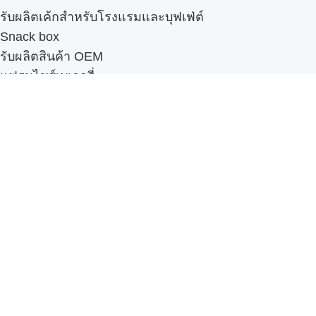
รับผลิตเค้กสำหรับโรงแรมและบุฟเฟ่ต์
Snack box
รับผลิตสินค้า OEM
แฟรนไชส์เบเกอรี่
เมนูอื่นๆ
ธุรกิจในเครือ
-
ภัทรินทร์ฟู้ด
รีวิวจากลูกค้า
ลูกค้าของเรา
ติดต่อเรา
ข้อกำหนดและนโยบาย
Sitemap