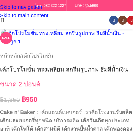
Line :
@cb999
โทร :
082 322 1227
Skip to navigation
Skip to main content
SALE
หน้าหลัก
/
เค้กโปรโมชั่น
เค้กโปรโมชั่น ทรงเหลี่ยม สกรีนรูปภาพ ธีมสีน้ำเงิน
ขนาด 2 ปอนด์
฿
950
฿
1,350
Cake n' Baker
: เค้กแอนด์เบคเกอร์ เราคือโรงงาน
รับผลิต
เค้กและเบเกอรี่
ทุกชนิด บริการผลิต
เค้กวันเกิด
ทุกประเภท
อาทิ
เค้กโฟโต้
เค้กสามมิติ
เค้กงานปั้นน้ำตาล
เค้กฟองดอง