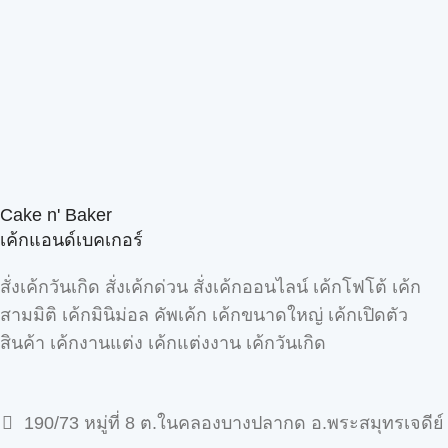
Cake n' Baker
เค้กแอนด์เบคเกอร์
สั่งเค้กวันเกิด สั่งเค้กด่วน สั่งเค้กออนไลน์ เค้กโฟโต้ เค้ก
สามมิติ เค้กมินิม่อล คัพเค้ก เค้กขนาดใหญ่ เค้กเปิดตัว
สินค้า เค้กงานแต่ง เค้กแต่งงาน เค้กวันเกิด
190/73 หมู่ที่ 8 ต.ในคลองบางปลากด อ.พระสมุทรเจดีย์