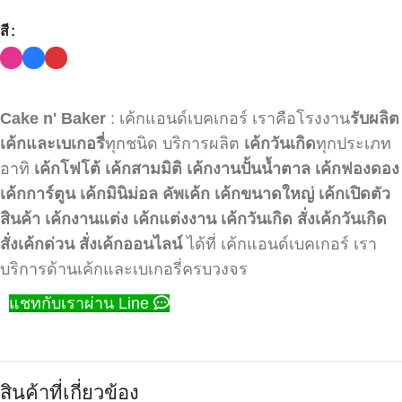
สี
Cake n' Baker
: เค้กแอนด์เบคเกอร์ เราคือโรงงาน
รับผลิต
เค้กและเบเกอรี่
ทุกชนิด บริการผลิต
เค้กวันเกิด
ทุกประเภท
อาทิ
เค้กโฟโต้
เค้กสามมิติ
เค้กงานปั้นน้ำตาล
เค้กฟองดอง
เค้กการ์ตูน
เค้กมินิม่อล
คัพเค้ก
เค้กขนาดใหญ่
เค้กเปิดตัว
สินค้า
เค้กงานแต่ง
เค้กแต่งงาน
เค้กวันเกิด
สั่งเค้กวันเกิด
สั่งเค้กด่วน
สั่งเค้กออนไลน์
ได้ที่ เค้กแอนด์เบคเกอร์ เรา
บริการด้านเค้กและเบเกอรี่ครบวงจร
แชทกับเราผ่าน Line
สินค้าที่เกี่ยวข้อง