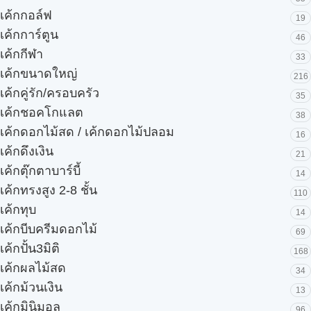
เค้กกอล์ฟ
19
เค้กการ์ตูน
46
เค้กกีฬา
33
เค้กขนาดใหญ่
216
เค้กคู่รัก/ครอบครัว
35
เค้กชอคโกแลต
38
เค้กดอกไม้สด / เค้กดอกไม้ปลอม
16
เค้กดึงเงิน
21
เค้กตุ๊กตาบาร์บี้
14
เค้กทรงสูง 2-8 ชั้น
110
เค้กทุบ
14
เค้กบีบครีมดอกไม้
69
เค้กปั้น3มิติ
168
เค้กผลไม้สด
34
เค้กม้วนเงิน
13
เค้กมินิมอล
96