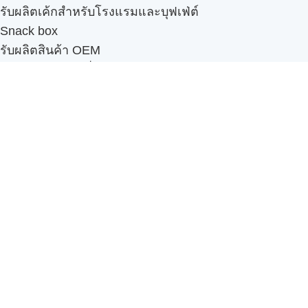
รับผลิตเค้กสำหรับโรงแรมและบุฟเฟ่ต์
Snack box
รับผลิตสินค้า OEM
แฟรนไชส์เบเกอรี่
เมนูอื่นๆ
ธุรกิจในเครือ
-
ภัทรินทร์ฟู้ด
รีวิวจากลูกค้า
ลูกค้าของเรา
ติดต่อเรา
ข้อกำหนดและนโยบาย
Sitemap
Cake n' Bake โรงงานผลิตเค้กและเบเกอรี่