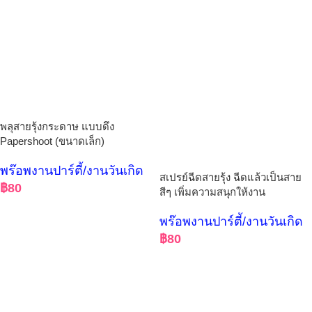
พลุสายรุ้งกระดาษ แบบดึง
Papershoot (ขนาดเล็ก)
พร๊อพงานปาร์ตี้/งานวันเกิด
สเปรย์ฉีดสายรุ้ง ฉีดแล้วเป็นสาย
฿
80
สีๆ เพิ่มความสนุกให้งาน
พร๊อพงานปาร์ตี้/งานวันเกิด
฿
80