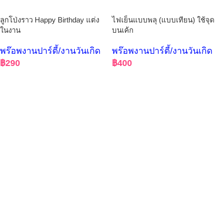
ลูกโป่งราว Happy Birthday แต่ง
ไฟเย็นแบบพลุ (แบบเทียน) ใช้จุด
ในงาน
บนเค้ก
พร๊อพงานปาร์ตี้/งานวันเกิด
พร๊อพงานปาร์ตี้/งานวันเกิด
฿
290
฿
400