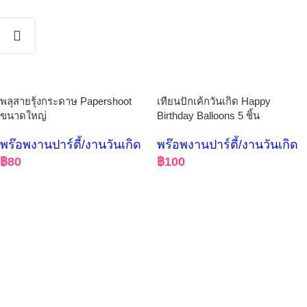
พลุสายรุ้งกระดาษ Papershoot
เทียนปักเค้กวันเกิด Happy
ขนาดใหญ่
Birthday Balloons 5 ชิ้น
พร๊อพงานปาร์ตี้/งานวันเกิด
พร๊อพงานปาร์ตี้/งานวันเกิด
฿
80
฿
100