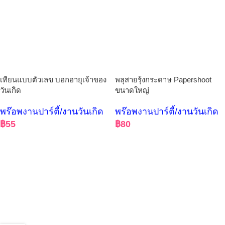
เทียนแบบตัวเลข บอกอายุเจ้าของ
พลุสายรุ้งกระดาษ Papershoot
วันเกิด
ขนาดใหญ่
พร๊อพงานปาร์ตี้/งานวันเกิด
พร๊อพงานปาร์ตี้/งานวันเกิด
฿
55
฿
80