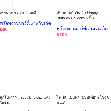
เทียนแท่งเรนโบว์คละสี
เทียนปักเค้กวันเกิด Happy
Birthday Balloons 5 ชิ้น
พร๊อพงานปาร์ตี้/งานวันเกิด
พร๊อพงานปาร์ตี้/งานวันเกิด
฿
80
฿
100
ลูกโป่งราว Happy Birthday แต่ง
ไฟเย็นแบบพลุ (แบบเทียน) ใช้จุด
ในงาน
บนเค้ก