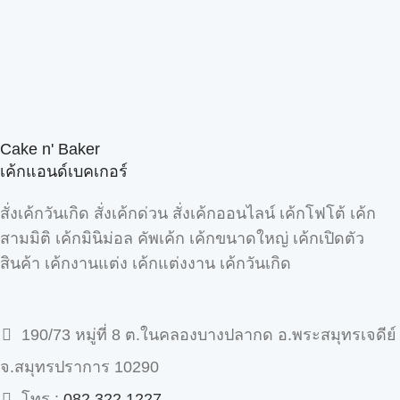
Cake n' Baker
เค้กแอนด์เบคเกอร์
สั่งเค้กวันเกิด สั่งเค้กด่วน สั่งเค้กออนไลน์ เค้กโฟโต้ เค้ก
สามมิติ เค้กมินิม่อล คัพเค้ก เค้กขนาดใหญ่ เค้กเปิดตัว
สินค้า เค้กงานแต่ง เค้กแต่งงาน เค้กวันเกิด
190/73 หมู่ที่ 8 ต.ในคลองบางปลากด อ.พระสมุทรเจดีย์
จ.สมุทรปราการ 10290
โทร :
082 322 1227