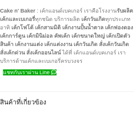
Cake n' Baker
: เค้กแอนด์เบคเกอร์ เราคือโรงงาน
รับผลิต
เค้กและเบเกอรี่
ทุกชนิด บริการผลิต
เค้กวันเกิด
ทุกประเภท
อาทิ
เค้กโฟโต้
เค้กสามมิติ
เค้กงานปั้นน้ำตาล
เค้กฟองดอง
เค้กการ์ตูน
เค้กมินิม่อล
คัพเค้ก
เค้กขนาดใหญ่
เค้กเปิดตัว
สินค้า
เค้กงานแต่ง
เค้กแต่งงาน
เค้กวันเกิด
สั่งเค้กวันเกิด
สั่งเค้กด่วน
สั่งเค้กออนไลน์
ได้ที่ เค้กแอนด์เบคเกอร์ เรา
บริการด้านเค้กและเบเกอรี่ครบวงจร
แชทกับเราผ่าน Line
สินค้าที่เกี่ยวข้อง