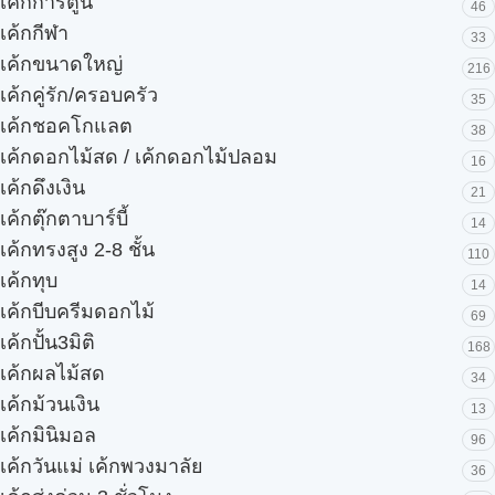
เค้กการ์ตูน
46
เค้กกีฬา
33
เค้กขนาดใหญ่
216
เค้กคู่รัก/ครอบครัว
35
เค้กชอคโกแลต
38
เค้กดอกไม้สด / เค้กดอกไม้ปลอม
16
เค้กดึงเงิน
21
เค้กตุ๊กตาบาร์บี้
14
เค้กทรงสูง 2-8 ชั้น
110
เค้กทุบ
14
เค้กบีบครีมดอกไม้
69
เค้กปั้น3มิติ
168
เค้กผลไม้สด
34
เค้กม้วนเงิน
13
เค้กมินิมอล
96
เค้กวันแม่ เค้กพวงมาลัย
36