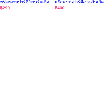
พร๊อพงานปาร์ตี้/งานวันเกิด
พร๊อพงานปาร์ตี้/งานวันเกิด
฿
290
฿
400