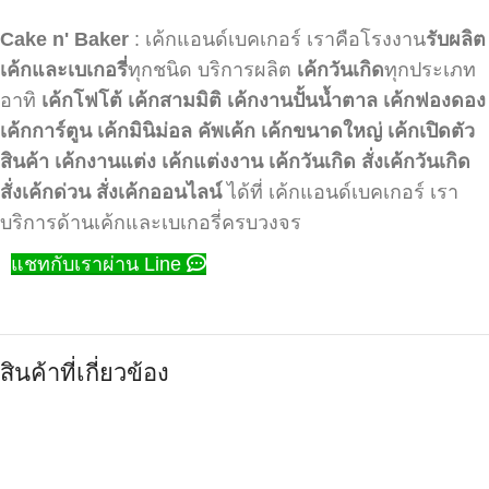
Cake n' Baker
: เค้กแอนด์เบคเกอร์ เราคือโรงงาน
รับผลิต
เค้กและเบเกอรี่
ทุกชนิด บริการผลิต
เค้กวันเกิด
ทุกประเภท
อาทิ
เค้กโฟโต้
เค้กสามมิติ
เค้กงานปั้นน้ำตาล
เค้กฟองดอง
เค้กการ์ตูน
เค้กมินิม่อล
คัพเค้ก
เค้กขนาดใหญ่
เค้กเปิดตัว
สินค้า
เค้กงานแต่ง
เค้กแต่งงาน
เค้กวันเกิด
สั่งเค้กวันเกิด
สั่งเค้กด่วน
สั่งเค้กออนไลน์
ได้ที่ เค้กแอนด์เบคเกอร์ เรา
บริการด้านเค้กและเบเกอรี่ครบวงจร
แชทกับเราผ่าน Line
สินค้าที่เกี่ยวข้อง