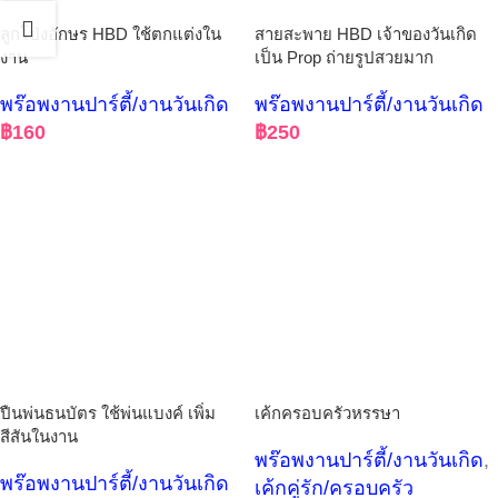
ลูกโป่งอักษร HBD ใช้ตกแต่งใน
สายสะพาย HBD เจ้าของวันเกิด
งาน
เป็น Prop ถ่ายรูปสวยมาก
พร๊อพงานปาร์ตี้/งานวันเกิด
พร๊อพงานปาร์ตี้/งานวันเกิด
฿
160
฿
250
ปืนพ่นธนบัตร ใช้พ่นแบงค์ เพิ่ม
เค้กครอบครัวหรรษา
สีสันในงาน
พร๊อพงานปาร์ตี้/งานวันเกิด
,
พร๊อพงานปาร์ตี้/งานวันเกิด
เค้กคู่รัก/ครอบครัว