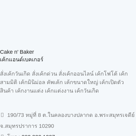
Cake n' Baker
เค้กแอนด์เบคเกอร์
สั่งเค้กวันเกิด สั่งเค้กด่วน สั่งเค้กออนไลน์ เค้กโฟโต้ เค้ก
สามมิติ เค้กมินิม่อล คัพเค้ก เค้กขนาดใหญ่ เค้กเปิดตัว
สินค้า เค้กงานแต่ง เค้กแต่งงาน เค้กวันเกิด
190/73 หมู่ที่ 8 ต.ในคลองบางปลากด อ.พระสมุทรเจดีย์
จ.สมุทรปราการ 10290