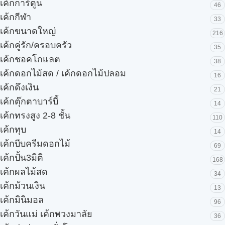
เค้กการ์ตูน
46
เค้กกีฬา
33
เค้กขนาดใหญ่
216
เค้กคู่รัก/ครอบครัว
35
เค้กชอคโกแลต
38
เค้กดอกไม้สด / เค้กดอกไม้ปลอม
16
เค้กดึงเงิน
21
เค้กตุ๊กตาบาร์บี้
14
เค้กทรงสูง 2-8 ชั้น
110
เค้กทุบ
14
เค้กบีบครีมดอกไม้
69
เค้กปั้น3มิติ
168
เค้กผลไม้สด
34
เค้กม้วนเงิน
13
เค้กมินิมอล
96
เค้กวันแม่ เค้กพวงมาลัย
36