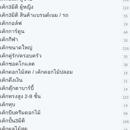
เค้ก3มิติ ผู้หญิง
110
เค้ก3มิติ สินค้าแบรนด์เนม / รถ
55
เค้กกอล์ฟ
19
เค้กการ์ตูน
46
เค้กกีฬา
33
เค้กขนาดใหญ่
216
เค้กคู่รัก/ครอบครัว
35
เค้กชอคโกแลต
38
เค้กดอกไม้สด / เค้กดอกไม้ปลอม
16
เค้กดึงเงิน
21
เค้กตุ๊กตาบาร์บี้
14
เค้กทรงสูง 2-8 ชั้น
110
เค้กทุบ
14
เค้กบีบครีมดอกไม้
69
เค้กปั้น3มิติ
168
เค้กผลไม้สด
34