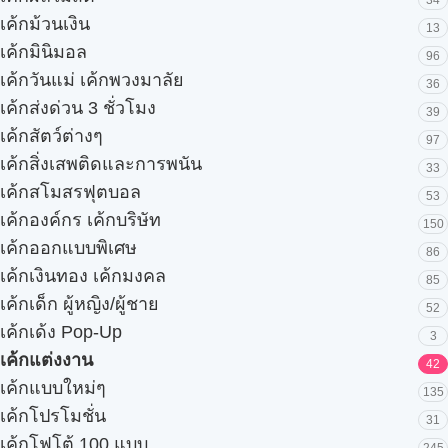
เค้กม้วนเงิน
13
เค้กมินิมอล
96
เค้กวันแม่ เค้กพวงมาลัย
36
เค้กส่งด่วน 3 ชั่วโมง
39
เค้กสัตว์ต่างๆ
97
เค้กสิ่งเสพติดและการพนัน
33
เค้กสโมสรฟุตบอล
53
เค้กองค์กร เค้กบริษัท
150
เค้กออกแบบพิเศษ
86
เค้กเงินทอง เค้กมงคล
85
เค้กเด็ก ผู้หญิง/ผู้ชาย
52
เค้กเด้ง Pop-Up
3
เค้กแต่งงาน
42
เค้กแบบใหม่ๆ
135
เค้กโปรโมชั่น
31
เค้กโฟโต้ 100 แบบ
245