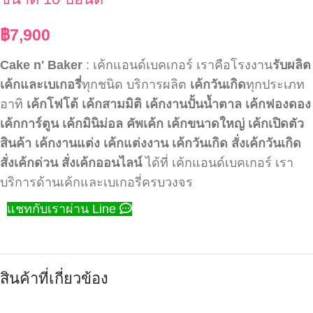
฿
7,900
Cake n' Baker
: เค้กแอนด์เบคเกอร์ เราคือโรงงาน
รับผลิต
เค้กและเบเกอรี่
ทุกชนิด บริการผลิต
เค้กวันเกิด
ทุกประเภท
อาทิ
เค้กโฟโต้
เค้กสามมิติ
เค้กงานปั้นน้ำตาล
เค้กฟองดอง
เค้กการ์ตูน
เค้กมินิม่อล
คัพเค้ก
เค้กขนาดใหญ่
เค้กเปิดตัว
สินค้า
เค้กงานแต่ง
เค้กแต่งงาน
เค้กวันเกิด
สั่งเค้กวันเกิด
สั่งเค้กด่วน
สั่งเค้กออนไลน์
ได้ที่ เค้กแอนด์เบคเกอร์ เรา
บริการด้านเค้กและเบเกอรี่ครบวงจร
แชทกับเราผ่าน Line
สินค้าที่เกี่ยวข้อง