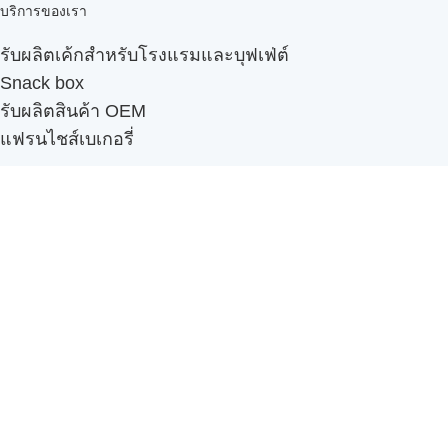
บริการของเรา
รับผลิตเค้กสำหรับโรงแรมและบุฟเฟ่ต์
Snack box
รับผลิตสินค้า OEM
แฟรนไชส์เบเกอรี่
เมนูอื่นๆ
ธุรกิจในเครือ
-
ภัทรินทร์ฟู้ด
รีวิวจากลูกค้า
ลูกค้าของเรา
ติดต่อเรา
ข้อกำหนดและนโยบาย
Sitemap