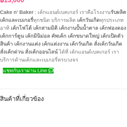
Cake n' Baker
: เค้กแอนด์เบคเกอร์ เราคือโรงงาน
รับผลิต
เค้กและเบเกอรี่
ทุกชนิด บริการผลิต
เค้กวันเกิด
ทุกประเภท
อาทิ
เค้กโฟโต้
เค้กสามมิติ
เค้กงานปั้นน้ำตาล
เค้กฟองดอง
เค้กการ์ตูน
เค้กมินิม่อล
คัพเค้ก
เค้กขนาดใหญ่
เค้กเปิดตัว
สินค้า
เค้กงานแต่ง
เค้กแต่งงาน
เค้กวันเกิด
สั่งเค้กวันเกิด
สั่งเค้กด่วน
สั่งเค้กออนไลน์
ได้ที่ เค้กแอนด์เบคเกอร์ เรา
บริการด้านเค้กและเบเกอรี่ครบวงจร
แชทกับเราผ่าน Line
สินค้าที่เกี่ยวข้อง