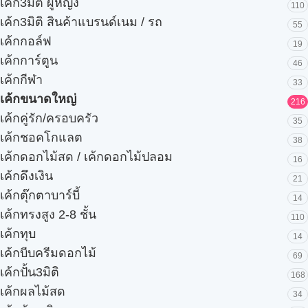
เค้ก3มิติ ผู้หญิง
110
เค้ก3มิติ สินค้าแบรนด์เนม / รถ
55
เค้กกอล์ฟ
19
เค้กการ์ตูน
46
เค้กกีฬา
33
เค้กขนาดใหญ่
216
เค้กคู่รัก/ครอบครัว
35
เค้กชอคโกแลต
38
เค้กดอกไม้สด / เค้กดอกไม้ปลอม
16
เค้กดึงเงิน
21
เค้กตุ๊กตาบาร์บี้
14
เค้กทรงสูง 2-8 ชั้น
110
เค้กทุบ
14
เค้กบีบครีมดอกไม้
69
เค้กปั้น3มิติ
168
เค้กผลไม้สด
34