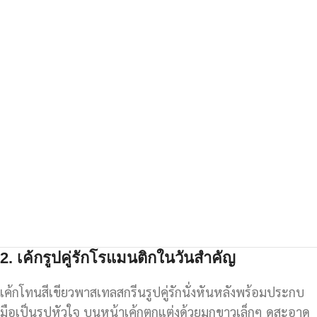
2.
เค้กรูปคู่รักโรแมนติกในวันสำคัญ
เค้กโทนสีเขียวพาสเทลสกรีนรูปคู่รักนั่งหันหลังพร้อมประกบ
มือเป็นรูปหัวใจ บนหน้าเค้กตกแต่งด้วยมุกขาวเล็กๆ ดูสะอาด