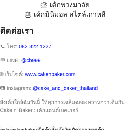
🎂 เค้กพวงมาลัย
🎂 เค้กมินิมอล สไตล์เกาหลี
ติดต่อเรา
📞 โทร:
082-322-1227
💬 LINE:
@cb999
🌐 เว็บไซต์:
www.cakenbaker.com
📷 Instagram:
@cake_and_baker_thailand
สั่งเค้กใกล้ฉันวันนี้ ให้ทุกการเฉลิมฉลองหวานกว่าเดิมกับ
Cake n’ Baker : เค้กแอนด์เบคเกอร์
cake
cakenbaker
สั่งเค้ก
สั่งเค้กวันเกิด
ออกแบบเค้ก