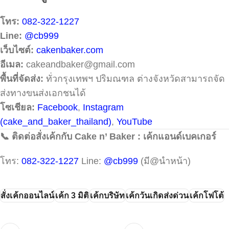
โทร:
082-322-1227
Line:
@cb999
เว็บไซต์:
cakenbaker.com
อีเมล:
cakeandbaker@gmail.com
พื้นที่จัดส่ง:
ทั่วกรุงเทพฯ ปริมณฑล ต่างจังหวัดสามารถจัด
ส่งทางขนส่งเอกชนได้
โซเชียล:
Facebook
,
Instagram
(cake_and_baker_thailand)
,
YouTube
📞 ติดต่อสั่งเค้กกับ Cake n’ Baker : เค้กแอนด์เบคเกอร์
โทร:
082-322-1227
Line:
@cb999
(มี@นำหน้า)
สั่งเค้กออนไลน์
เค้ก 3 มิติ
เค้กบริษัท
เค้กวันเกิดส่งด่วน
เค้กโฟโต้