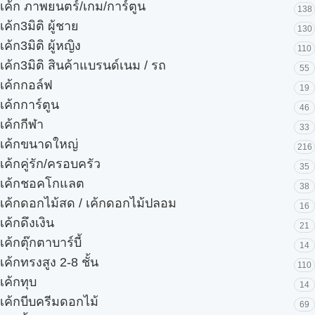
เค้ก ภาพยนตร์/เกม/การ์ตูน
138
เค้ก3มิติ ผู้ชาย
130
เค้ก3มิติ ผู้หญิง
110
เค้ก3มิติ สินค้าแบรนด์เนม / รถ
55
เค้กกอล์ฟ
19
เค้กการ์ตูน
46
เค้กกีฬา
33
เค้กขนาดใหญ่
216
เค้กคู่รัก/ครอบครัว
35
เค้กชอคโกแลต
38
เค้กดอกไม้สด / เค้กดอกไม้ปลอม
16
เค้กดึงเงิน
21
เค้กตุ๊กตาบาร์บี้
14
เค้กทรงสูง 2-8 ชั้น
110
เค้กทุบ
14
เค้กบีบครีมดอกไม้
69