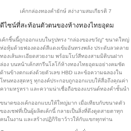
เค้กกล่องทองคำยักษ์ สง่างามสมเกียรติ 7
ดีไซน์ที่สะท้อนตัวตนของห้างทองไทยอุดม
เค้กชิ้นนี้ถูกออกแบบในรูปทรง “กล่องของขวัญ” ขนาดใหญ่
ห่อหุ้มด้วยฟองดองด์สีแดงเข้มอันทรงพลัง ประดับลวดลาย
ทองเส้นละเอียดสวยงาม พร้อมโบว์สีทองสามมิติบนฝาก
ล่อง บนหน้าเค้กสกรีนโลโก้ห้างทองไทยอุดมอย่างคมชัด
ด้านข้างตกแต่งด้วยตัวเลข HBD และข้อความฉลองใน
โทนทองสุดหรู ทุกองค์ประกอบถูกออกแบบให้สื่อถึงคุณค่า
ความหรูหรา และความน่าเชื่อถือของแบรนด์ทองคำชั้นนำ
ขนาดของเค้กออกแบบให้ใหญ่มาก เมื่อเทียบกับขนาดตัว
ของเชฟที่เป็นผู้ผลิตเค้กนี้ กลายเป็นสิ่งที่ดึงดูดสายตาทุก
คนในงาน และสร้างปฏิกิริยาว้าวให้กับแขกทุกท่าน