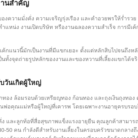
งานสำคัญ
องความมั่งคั่ง ความเจริญรุ่งเรือง และคำอวยพรให้ร่ำรว
นตำแหน่ง งานเปิดบริษัท หรืองานฉลองความสำเร็จ การมีเค้ก
เค้กแนวนี้มักเป็นงานที่มีแขกเยอะ ตั้งแต่หลักสิบไปจนถึงห
ี่เป็นทั้งจุดถ่ายรูปหลักของงานและของหวานที่เลี้ยงแขกได
บวันเกิดผู้ใหญ่
ุกทอง ล้อมรอบด้วยเหรียญทอง ก้อนทอง และถุงเงินถุงทอง ด้
พ่อคุณแม่หรือผู้ใหญ่ที่เคารพ โดยเฉพาะงานอายุครบรอบให
่งคั่ง และลูกท้อที่สื่อสุขภาพแข็งแรงอายุยืน คุณลูกค้าสามา
าว 30-50 คน กำลังดีสำหรับงานเลี้ยงในครอบครัวขนาดกลางถ