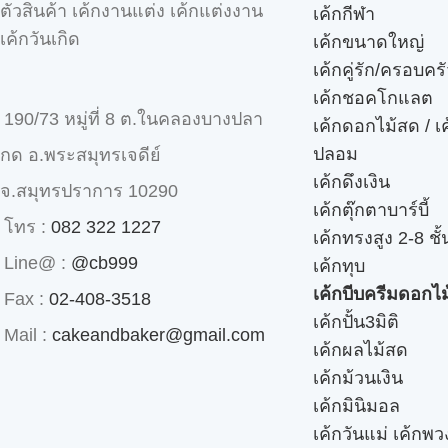
ตัวสินค้า เค้กงานแต่ง เค้กแต่งงาน
เค้กกีฬา
เค้กวันเกิด
เค้กขนาดใหญ่
เค้กคู่รัก/ครอบคร
เค้กชอคโกแลต
190/73 หมู่ที่ 8 ต.ในคลองบางปลา
เค้กดอกไม้สด / เ
ปลอม
กด อ.พระสมุทรเจดีย์
เค้กดึงเงิน
จ.สมุทรปราการ 10290
เค้กตุ๊กตาบาร์บี้
โทร :
082 322 1227
เค้กทรงสูง 2-8 ชั้
Line@ :
@cb999
เค้กทุบ
เค้กบีบครีมดอกไม
Fax :
02-408-3518
เค้กปั้น3มิติ
Mail :
cakeandbaker@gmail.com
เค้กผลไม้สด
เค้กม้วนเงิน
เค้กมินิมอล
เค้กวันแม่ เค้กพ