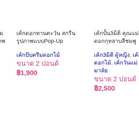
ีม
เค้กดอกทานตะวัน สกรีน
เค้กปั้น3มิติ คุณแม
าพ
รูปภาพแบบPop-Up
ดอกกุหลาบสีชมพู
เค้กบีบครีมดอกไม้
เค้ก3มิติ ผู้หญิง
,
เค
ขนาด 2 ปอนด์
ดอกไม้
,
เค้กวันแม่
มาลัย
฿
1,900
ขนาด 2 ปอนด์
฿
2,500