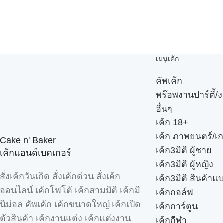
เมนูเค้ก
คัพเค้ก
พร๊อพงานปาร์ตี้/ง
อื่นๆ
เค้ก 18+
เค้ก ภาพยนตร์/เก
Cake n' Baker
เค้ก3มิติ ผู้ชาย
เค้กแอนด์เบคเกอร์
เค้ก3มิติ ผู้หญิง
สั่งเค้กวันเกิด สั่งเค้กด่วน สั่งเค้ก
เค้ก3มิติ สินค้าแ
ออนไลน์ เค้กโฟโต้ เค้กสามมิติ เค้กมิ
เค้กกอล์ฟ
นิม่อล คัพเค้ก เค้กขนาดใหญ่ เค้กเปิด
เค้กการ์ตูน
ตัวสินค้า เค้กงานแต่ง เค้กแต่งงาน
เค้กกีฬา