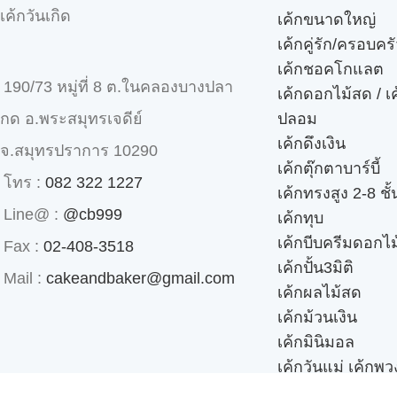
เค้กวันเกิด
เค้กขนาดใหญ่
เค้กคู่รัก/ครอบคร
เค้กชอคโกแลต
190/73 หมู่ที่ 8 ต.ในคลองบางปลา
เค้กดอกไม้สด / เ
ปลอม
กด อ.พระสมุทรเจดีย์
เค้กดึงเงิน
จ.สมุทรปราการ 10290
เค้กตุ๊กตาบาร์บี้
โทร :
082 322 1227
เค้กทรงสูง 2-8 ชั้
Line@ :
@cb999
เค้กทุบ
เค้กบีบครีมดอกไม
Fax :
02-408-3518
เค้กปั้น3มิติ
Mail :
cakeandbaker@gmail.com
เค้กผลไม้สด
เค้กม้วนเงิน
เค้กมินิมอล
เค้กวันแม่ เค้กพ
เค้กส่งด่วน 3 ชั่ว