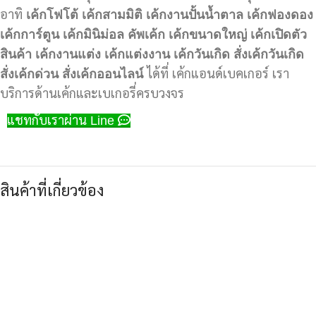
อาทิ
เค้กโฟโต้
เค้กสามมิติ
เค้กงานปั้นน้ำตาล
เค้กฟองดอง
เค้กการ์ตูน
เค้กมินิม่อล
คัพเค้ก
เค้กขนาดใหญ่
เค้กเปิดตัว
สินค้า
เค้กงานแต่ง
เค้กแต่งงาน
เค้กวันเกิด
สั่งเค้กวันเกิด
สั่งเค้กด่วน
สั่งเค้กออนไลน์
ได้ที่ เค้กแอนด์เบคเกอร์ เรา
บริการด้านเค้กและเบเกอรี่ครบวงจร
แชทกับเราผ่าน Line
สินค้าที่เกี่ยวข้อง