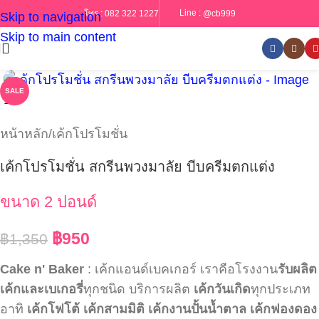
Line :
@cb999
โทร :
082 322 1227
Skip to navigation
Skip to main content
SALE
หน้าหลัก
/
เค้กโปรโมชั่น
เค้กโปรโมชั่น สกรีนพวงมาลัย บีบครีมตกแต่ง
ขนาด 2 ปอนด์
฿
950
฿
1,350
Cake n' Baker
: เค้กแอนด์เบคเกอร์ เราคือโรงงาน
รับผลิต
เค้กและเบเกอรี่
ทุกชนิด บริการผลิต
เค้กวันเกิด
ทุกประเภท
อาทิ
เค้กโฟโต้
เค้กสามมิติ
เค้กงานปั้นน้ำตาล
เค้กฟองดอง