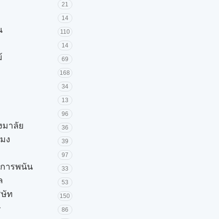
21
14
น
110
14
้
69
168
34
13
96
วงมาลัย
36
โมง
39
97
ะการพนัน
33
ล
53
ิษัท
150
ษ
86