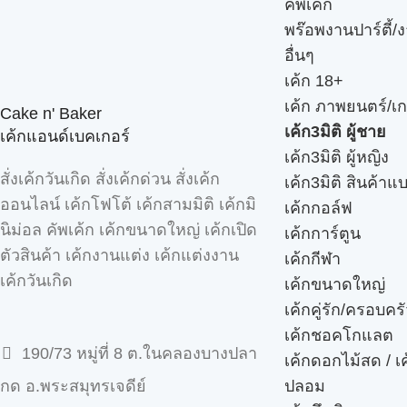
คัพเค้ก
พร๊อพงานปาร์ตี้/ง
อื่นๆ
เค้ก 18+
เค้ก ภาพยนตร์/เก
Cake n' Baker
เค้ก3มิติ ผู้ชาย
เค้กแอนด์เบคเกอร์
เค้ก3มิติ ผู้หญิง
สั่งเค้กวันเกิด สั่งเค้กด่วน สั่งเค้ก
เค้ก3มิติ สินค้าแ
ออนไลน์ เค้กโฟโต้ เค้กสามมิติ เค้กมิ
เค้กกอล์ฟ
นิม่อล คัพเค้ก เค้กขนาดใหญ่ เค้กเปิด
เค้กการ์ตูน
ตัวสินค้า เค้กงานแต่ง เค้กแต่งงาน
เค้กกีฬา
เค้กวันเกิด
เค้กขนาดใหญ่
เค้กคู่รัก/ครอบคร
เค้กชอคโกแลต
190/73 หมู่ที่ 8 ต.ในคลองบางปลา
เค้กดอกไม้สด / เ
ปลอม
กด อ.พระสมุทรเจดีย์