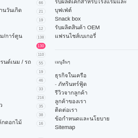
รับผลิตเค้กสำหรับโรงแรมและ
66
านวันเกิด
บุฟเฟ่ต์
21
Snack box
19
รับผลิตสินค้า OEM
12
ม/การ์ตูน
แฟรนไชส์เบเกอรี่
138
130
110
บรนด์เนม / รถ
เมนูอื่นๆ
55
19
ธุรกิจในเครือ
46
-
ภัทรินทร์ฟู้ด
33
รีวิวจากลูกค้า
216
ลูกค้าของเรา
ัว
35
ติดต่อเรา
38
ข้อกำหนดและนโยบาย
ค้กดอกไม้
16
Sitemap