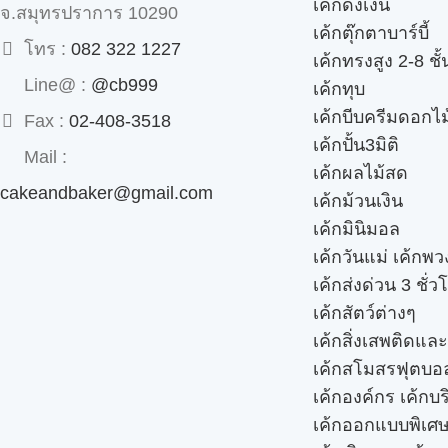
เค้กดึงเงิน
จ.สมุทรปราการ 10290
เค้กตุ๊กตาบาร์บี้
โทร :
082 322 1227
เค้กทรงสูง 2-8 ชั้
Line@ :
@cb999
เค้กทุบ
เค้กบีบครีมดอกไม
Fax :
02-408-3518
เค้กปั้น3มิติ
Mail :
เค้กผลไม้สด
cakeandbaker@gmail.com
เค้กม้วนเงิน
เค้กมินิมอล
เค้กวันแม่ เค้กพ
เค้กส่งด่วน 3 ชั่ว
เค้กสัตว์ต่างๆ
เค้กสิ่งเสพติดแล
เค้กสโมสรฟุตบอ
เค้กองค์กร เค้กบร
เค้กออกแบบพิเศ