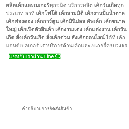
ผลิตเค้กและเบเกอรี่
ทุกชนิด บริการผลิต
เค้กวันเกิด
ทุก
ประเภท อาทิ
เค้กโฟโต้
เค้กสามมิติ
เค้กงานปั้นน้ำตาล
เค้กฟองดอง
เค้กการ์ตูน
เค้กมินิม่อล
คัพเค้ก
เค้กขนาด
ใหญ่
เค้กเปิดตัวสินค้า
เค้กงานแต่ง
เค้กแต่งงาน
เค้กวัน
เกิด
สั่งเค้กวันเกิด
สั่งเค้กด่วน
สั่งเค้กออนไลน์
ได้ที่ เค้ก
แอนด์เบคเกอร์ เราบริการด้านเค้กและเบเกอรี่ครบวงจร
แชทกับเราผ่าน Line
คำอธิบาย
การจัดส่งสินค้า