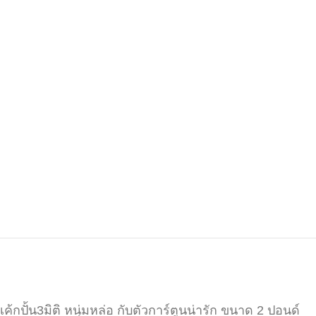
เค้กปั้น3มิติ หนุ่มหล่อ กับตัวการ์ตูนน่ารัก ขนาด 2 ปอนด์