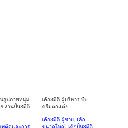
ีนรูปภาพหนุ่ม
เค้ก3มิติ ผู้บริหาร บีบ
ย งานปั้น3มิติ
ครีมตกแต่ง
ย
เค้ก3มิติ ผู้ชาย
,
เค้ก
งเสพติดและการ
ขนาดใหญ่
,
เค้กปั้น3มิติ