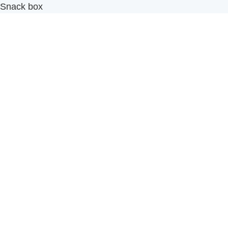
Snack box
รับผลิตสินค้า OEM
แฟรนไชส์เบเกอรี่
เมนูอื่นๆ
ธุรกิจในเครือ
-
ภัทรินทร์ฟู้ด
รีวิวจากลูกค้า
ลูกค้าของเรา
ติดต่อเรา
ข้อกำหนดและนโยบาย
Sitemap
Cake n' Bake โรงงานผลิตเค้กและเบเกอรี่