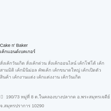
Cake n' Baker
เค้กแอนด์เบคเกอร์
สั่งเค้กวันเกิด สั่งเค้กด่วน สั่งเค้กออนไลน์ เค้กโฟโต้ เค้ก
สามมิติ เค้กมินิม่อล คัพเค้ก เค้กขนาดใหญ่ เค้กเปิดตัว
สินค้า เค้กงานแต่ง เค้กแต่งงาน เค้กวันเกิด
190/73 หมู่ที่ 8 ต.ในคลองบางปลากด อ.พระสมุทรเจดีย์
จ.สมุทรปราการ 10290