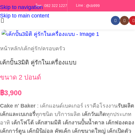
Line :
@cb999
โทร :
082 322 1227
Skip to navigation
Skip to main content
หน้าหลัก
/
เค้กคู่รัก/ครอบครัว
เค้กปั้น3มิติ คู่รักในเครื่องแบบ
ขนาด 2 ปอนด์
฿
3,900
Cake n' Baker
: เค้กแอนด์เบคเกอร์ เราคือโรงงาน
รับผลิต
เค้กและเบเกอรี่
ทุกชนิด บริการผลิต
เค้กวันเกิด
ทุกประเภท
อาทิ
เค้กโฟโต้
เค้กสามมิติ
เค้กงานปั้นน้ำตาล
เค้กฟองดอง
เค้กการ์ตูน
เค้กมินิม่อล
คัพเค้ก
เค้กขนาดใหญ่
เค้กเปิดตัว