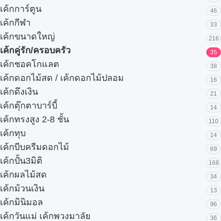
เค้กการ์ตูน
46
เค้กกีฬา
33
เค้กขนาดใหญ่
216
เค้กคู่รัก/ครอบครัว
35
เค้กชอคโกแลต
38
เค้กดอกไม้สด / เค้กดอกไม้ปลอม
16
เค้กดึงเงิน
21
เค้กตุ๊กตาบาร์บี้
14
เค้กทรงสูง 2-8 ชั้น
110
เค้กทุบ
14
เค้กบีบครีมดอกไม้
69
เค้กปั้น3มิติ
168
เค้กผลไม้สด
34
เค้กม้วนเงิน
13
เค้กมินิมอล
96
เค้กวันแม่ เค้กพวงมาลัย
36