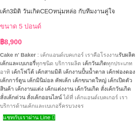
เค้ก3มิติ วันเกิดCEOหนุ่มหล่อ กับทีมงานคู่ใจ
ขนาด 5 ปอนด์
฿
8,900
Cake n' Baker
: เค้กแอนด์เบคเกอร์ เราคือโรงงาน
รับผลิต
เค้กและเบเกอรี่
ทุกชนิด บริการผลิต
เค้กวันเกิด
ทุกประเภท
อาทิ
เค้กโฟโต้
เค้กสามมิติ
เค้กงานปั้นน้ำตาล
เค้กฟองดอง
เค้กการ์ตูน
เค้กมินิม่อล
คัพเค้ก
เค้กขนาดใหญ่
เค้กเปิดตัว
สินค้า
เค้กงานแต่ง
เค้กแต่งงาน
เค้กวันเกิด
สั่งเค้กวันเกิด
สั่งเค้กด่วน
สั่งเค้กออนไลน์
ได้ที่ เค้กแอนด์เบคเกอร์ เรา
บริการด้านเค้กและเบเกอรี่ครบวงจร
แชทกับเราผ่าน Line