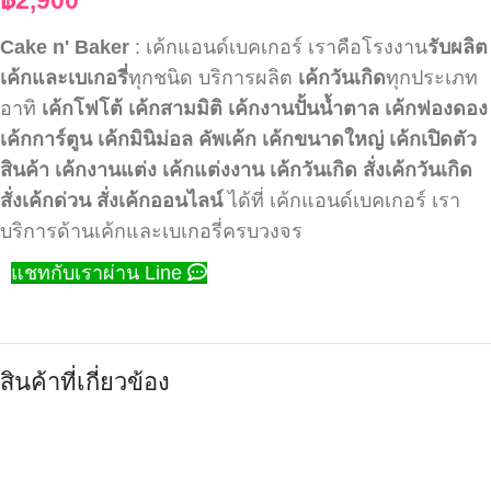
Cake n' Baker
: เค้กแอนด์เบคเกอร์ เราคือโรงงาน
รับผลิต
เค้กและเบเกอรี่
ทุกชนิด บริการผลิต
เค้กวันเกิด
ทุกประเภท
อาทิ
เค้กโฟโต้
เค้กสามมิติ
เค้กงานปั้นน้ำตาล
เค้กฟองดอง
เค้กการ์ตูน
เค้กมินิม่อล
คัพเค้ก
เค้กขนาดใหญ่
เค้กเปิดตัว
สินค้า
เค้กงานแต่ง
เค้กแต่งงาน
เค้กวันเกิด
สั่งเค้กวันเกิด
สั่งเค้กด่วน
สั่งเค้กออนไลน์
ได้ที่ เค้กแอนด์เบคเกอร์ เรา
บริการด้านเค้กและเบเกอรี่ครบวงจร
แชทกับเราผ่าน Line
สินค้าที่เกี่ยวข้อง