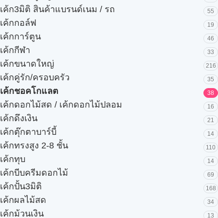
เค้ก3มิติ สินค้าแบรนด์เนม / รถ
55
เค้กกอล์ฟ
19
เค้กการ์ตูน
46
เค้กกีฬา
33
เค้กขนาดใหญ่
216
เค้กคู่รัก/ครอบครัว
35
เค้กชอคโกแลต
38
เค้กดอกไม้สด / เค้กดอกไม้ปลอม
16
เค้กดึงเงิน
21
เค้กตุ๊กตาบาร์บี้
14
เค้กทรงสูง 2-8 ชั้น
110
เค้กทุบ
14
เค้กบีบครีมดอกไม้
69
เค้กปั้น3มิติ
168
เค้กผลไม้สด
34
เค้กม้วนเงิน
13