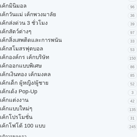
เค้กมินิมอล
96
เค้กวันแม่ เค้กพวงมาลัย
36
เค้กส่งด่วน 3 ชั่วโมง
39
เค้กสัตว์ต่างๆ
97
เค้กสิ่งเสพติดและการพนัน
33
เค้กสโมสรฟุตบอล
53
เค้กองค์กร เค้กบริษัท
150
เค้กออกแบบพิเศษ
86
เค้กเงินทอง เค้กมงคล
85
เค้กเด็ก ผู้หญิง/ผู้ชาย
52
เค้กเด้ง Pop-Up
3
เค้กแต่งงาน
42
เค้กแบบใหม่ๆ
135
เค้กโปรโมชั่น
31
เค้กโฟโต้ 100 แบบ
245
บริการของเรา