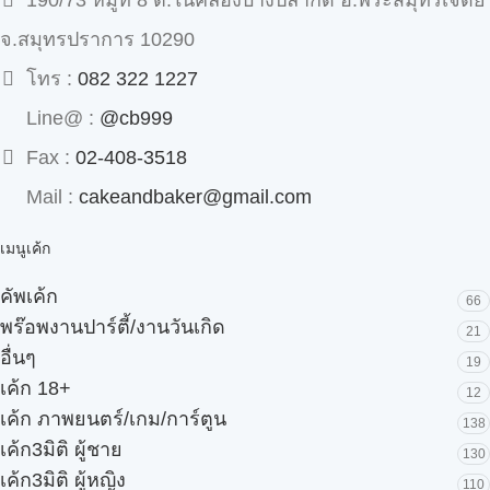
190/73 หมู่ที่ 8 ต.ในคลองบางปลากด อ.พระสมุทรเจดีย์
จ.สมุทรปราการ 10290
โทร :
082 322 1227
Line@ :
@cb999
Fax :
02-408-3518
Mail :
cakeandbaker@gmail.com
เมนูเค้ก
คัพเค้ก
66
พร๊อพงานปาร์ตี้/งานวันเกิด
21
อื่นๆ
19
เค้ก 18+
12
เค้ก ภาพยนตร์/เกม/การ์ตูน
138
เค้ก3มิติ ผู้ชาย
130
เค้ก3มิติ ผู้หญิง
110