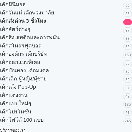
เค้กมินิมอล
96
เค้กวันแม่ เค้กพวงมาลัย
36
เค้กส่งด่วน 3 ชั่วโมง
39
เค้กสัตว์ต่างๆ
97
เค้กสิ่งเสพติดและการพนัน
33
เค้กสโมสรฟุตบอล
53
เค้กองค์กร เค้กบริษัท
150
เค้กออกแบบพิเศษ
86
เค้กเงินทอง เค้กมงคล
85
เค้กเด็ก ผู้หญิง/ผู้ชาย
52
เค้กเด้ง Pop-Up
3
เค้กแต่งงาน
42
เค้กแบบใหม่ๆ
135
เค้กโปรโมชั่น
31
เค้กโฟโต้ 100 แบบ
245
บริการของเรา