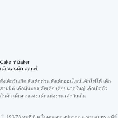
Cake n' Baker
เค้กแอนด์เบคเกอร์
สั่งเค้กวันเกิด สั่งเค้กด่วน สั่งเค้กออนไลน์ เค้กโฟโต้ เค้ก
สามมิติ เค้กมินิม่อล คัพเค้ก เค้กขนาดใหญ่ เค้กเปิดตัว
สินค้า เค้กงานแต่ง เค้กแต่งงาน เค้กวันเกิด
190/73 หมู่ที่ 8 ต.ในคลองบางปลากด อ.พระสมุทรเจดีย์