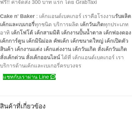
ฟรี!! ค่าจัดส่ง 300 บาท แรก โดย GrabTaxi
Cake n' Baker
: เค้กแอนด์เบคเกอร์ เราคือโรงงาน
รับผลิต
เค้กและเบเกอรี่
ทุกชนิด บริการผลิต
เค้กวันเกิด
ทุกประเภท
อาทิ
เค้กโฟโต้
เค้กสามมิติ
เค้กงานปั้นน้ำตาล
เค้กฟองดอง
เค้กการ์ตูน
เค้กมินิม่อล
คัพเค้ก
เค้กขนาดใหญ่
เค้กเปิดตัว
สินค้า
เค้กงานแต่ง
เค้กแต่งงาน
เค้กวันเกิด
สั่งเค้กวันเกิด
สั่งเค้กด่วน
สั่งเค้กออนไลน์
ได้ที่ เค้กแอนด์เบคเกอร์ เรา
บริการด้านเค้กและเบเกอรี่ครบวงจร
แชทกับเราผ่าน Line
สินค้าที่เกี่ยวข้อง