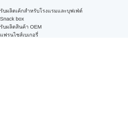
รับผลิตเค้กสำหรับโรงแรมและบุฟเฟ่ต์
Snack box
รับผลิตสินค้า OEM
แฟรนไชส์เบเกอรี่
เมนูอื่นๆ
ธุรกิจในเครือ
-
ภัทรินทร์ฟู้ด
รีวิวจากลูกค้า
ลูกค้าของเรา
ติดต่อเรา
ข้อกำหนดและนโยบาย
Sitemap