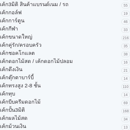
เค้ก3มิติ สินค้าแบรนด์เนม / รถ
55
เค้กกอล์ฟ
19
เค้กการ์ตูน
46
เค้กกีฬา
33
เค้กขนาดใหญ่
216
เค้กคู่รัก/ครอบครัว
35
เค้กชอคโกแลต
38
เค้กดอกไม้สด / เค้กดอกไม้ปลอม
16
เค้กดึงเงิน
21
เค้กตุ๊กตาบาร์บี้
14
เค้กทรงสูง 2-8 ชั้น
110
เค้กทุบ
14
เค้กบีบครีมดอกไม้
69
เค้กปั้น3มิติ
168
เค้กผลไม้สด
34
เค้กม้วนเงิน
13