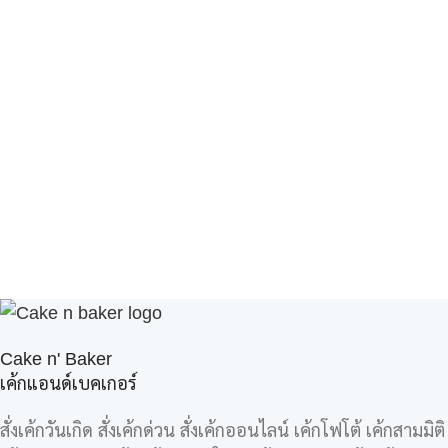
Cake n' Baker
เค้กแอนด์เบคเกอร์
สั่งเค้กวันเกิด สั่งเค้กด่วน สั่งเค้กออนไลน์ เค้กโฟโต้ เค้กสามมิติ