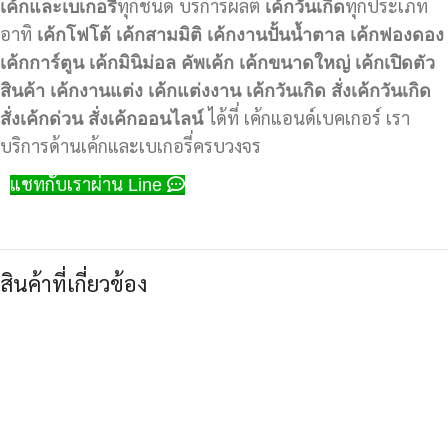
เค้กและเบเกอรี่
ทุกชนิด บริการผลิต
เค้กวันเกิด
ทุกประเภท
อาทิ
เค้กโฟโต้
เค้กสามมิติ
เค้กงานปั้นน้ำตาล
เค้กฟองดอง
เค้กการ์ตูน
เค้กมินิม่อล
คัพเค้ก
เค้กขนาดใหญ่
เค้กเปิดตัว
สินค้า
เค้กงานแต่ง
เค้กแต่งงาน
เค้กวันเกิด
สั่งเค้กวันเกิด
สั่งเค้กด่วน
สั่งเค้กออนไลน์
ได้ที่ เค้กแอนด์เบคเกอร์ เรา
บริการด้านเค้กและเบเกอรี่ครบวงจร
แชทกับเราผ่าน Line
สินค้าที่เกี่ยวข้อง