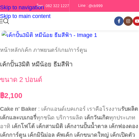
Line :
@cb999
โทร :
082 322 1227
Skip to navigation
Skip to main content
หน้าหลัก
/
เค้ก ภาพยนตร์/เกม/การ์ตูน
เค้กปั้น3มิติ หมีน้อย ธีมสีฟ้า
ขนาด 2 ปอนด์
฿
2,100
Cake n' Baker
: เค้กแอนด์เบคเกอร์ เราคือโรงงาน
รับผลิต
เค้กและเบเกอรี่
ทุกชนิด บริการผลิต
เค้กวันเกิด
ทุกประเภท
อาทิ
เค้กโฟโต้
เค้กสามมิติ
เค้กงานปั้นน้ำตาล
เค้กฟองดอง
เค้กการ์ตูน
เค้กมินิม่อล
คัพเค้ก
เค้กขนาดใหญ่
เค้กเปิดตัว