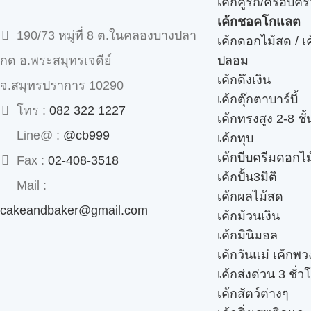
เค้กคู่รัก/ครอบคร
เค้กชอคโกแลต
190/73 หมู่ที่ 8 ต.ในคลองบางปลา
เค้กดอกไม้สด / เ
ปลอม
กด อ.พระสมุทรเจดีย์
เค้กดึงเงิน
จ.สมุทรปราการ 10290
เค้กตุ๊กตาบาร์บี้
โทร :
082 322 1227
เค้กทรงสูง 2-8 ชั้
Line@ :
@cb999
เค้กทุบ
เค้กบีบครีมดอกไม
Fax :
02-408-3518
เค้กปั้น3มิติ
Mail :
เค้กผลไม้สด
cakeandbaker@gmail.com
เค้กม้วนเงิน
เค้กมินิมอล
เค้กวันแม่ เค้กพ
เค้กส่งด่วน 3 ชั่ว
เค้กสัตว์ต่างๆ