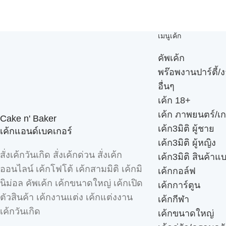
เมนูเค้ก
คัพเค้ก
พร๊อพงานปาร์ตี้/ง
อื่นๆ
เค้ก 18+
เค้ก ภาพยนตร์/เก
Cake n' Baker
เค้ก3มิติ ผู้ชาย
เค้กแอนด์เบคเกอร์
เค้ก3มิติ ผู้หญิง
สั่งเค้กวันเกิด สั่งเค้กด่วน สั่งเค้ก
เค้ก3มิติ สินค้าแ
ออนไลน์ เค้กโฟโต้ เค้กสามมิติ เค้กมิ
เค้กกอล์ฟ
นิม่อล คัพเค้ก เค้กขนาดใหญ่ เค้กเปิด
เค้กการ์ตูน
ตัวสินค้า เค้กงานแต่ง เค้กแต่งงาน
เค้กกีฬา
เค้กวันเกิด
เค้กขนาดใหญ่