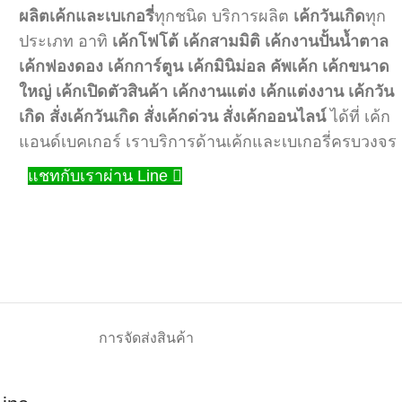
ผลิตเค้กและเบเกอรี่
ทุกชนิด บริการผลิต
เค้กวันเกิด
ทุก
ประเภท อาทิ
เค้กโฟโต้
เค้กสามมิติ
เค้กงานปั้นน้ำตาล
เค้กฟองดอง
เค้กการ์ตูน
เค้กมินิม่อล
คัพเค้ก
เค้กขนาด
ใหญ่
เค้กเปิดตัวสินค้า
เค้กงานแต่ง
เค้กแต่งงาน
เค้กวัน
เกิด
สั่งเค้กวันเกิด
สั่งเค้กด่วน
สั่งเค้กออนไลน์
ได้ที่ เค้ก
แอนด์เบคเกอร์ เราบริการด้านเค้กและเบเกอรี่ครบวงจร
แชทกับเราผ่าน Line
การจัดส่งสินค้า