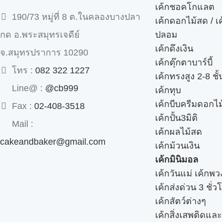
เค้กชอคโกแลต
190/73 หมู่ที่ 8 ต.ในคลองบางปลา
เค้กดอกไม้สด / เ
ปลอม
กด อ.พระสมุทรเจดีย์
เค้กดึงเงิน
จ.สมุทรปราการ 10290
เค้กตุ๊กตาบาร์บี้
โทร :
082 322 1227
เค้กทรงสูง 2-8 ชั้
Line@ :
@cb999
เค้กทุบ
เค้กบีบครีมดอกไม
Fax :
02-408-3518
เค้กปั้น3มิติ
Mail :
เค้กผลไม้สด
cakeandbaker@gmail.com
เค้กม้วนเงิน
เค้กมินิมอล
เค้กวันแม่ เค้กพ
เค้กส่งด่วน 3 ชั่ว
เค้กสัตว์ต่างๆ
เค้กสิ่งเสพติดแล