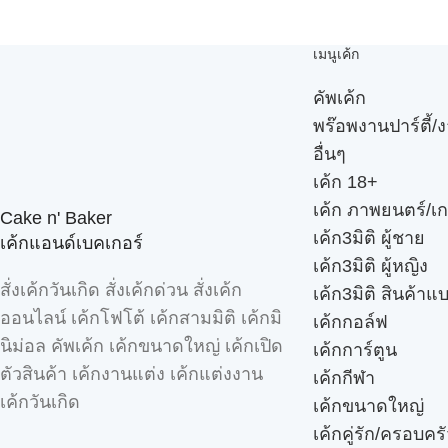
เมนูเค้ก
คัพเค้ก
พร๊อพงานปาร์ตี้/ง
อื่นๆ
เค้ก 18+
เค้ก ภาพยนตร์/เก
Cake n' Baker
เค้ก3มิติ ผู้ชาย
เค้กแอนด์เบคเกอร์
เค้ก3มิติ ผู้หญิง
สั่งเค้กวันเกิด สั่งเค้กด่วน สั่งเค้ก
เค้ก3มิติ สินค้าแ
ออนไลน์ เค้กโฟโต้ เค้กสามมิติ เค้กมิ
เค้กกอล์ฟ
นิม่อล คัพเค้ก เค้กขนาดใหญ่ เค้กเปิด
เค้กการ์ตูน
ตัวสินค้า เค้กงานแต่ง เค้กแต่งงาน
เค้กกีฬา
เค้กวันเกิด
เค้กขนาดใหญ่
เค้กคู่รัก/ครอบคร