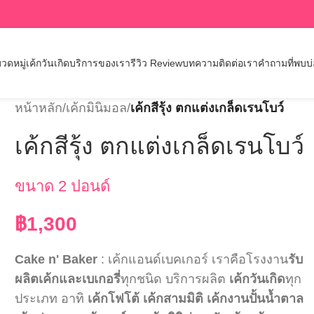
วดหมู่เค้กวันเกิด
บริการของเรา
รีวิว Review
บทความ
ติดต่อเรา
คำถามที่พบบ
หน้าหลัก
/
เค้กมินิมอล
/
เค้กสีรุ้ง ตกแต่งเกล็ดเรนโบว์
เค้กสีรุ้ง ตกแต่งเกล็ดเรนโบว์
ขนาด 2 ปอนด์
฿
1,300
Cake n' Baker
: เค้กแอนด์เบคเกอร์ เราคือโรงงาน
รับ
ผลิตเค้กและเบเกอรี่
ทุกชนิด บริการผลิต
เค้กวันเกิด
ทุก
ประเภท อาทิ
เค้กโฟโต้
เค้กสามมิติ
เค้กงานปั้นน้ำตาล