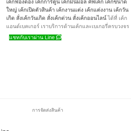
เค้กฟองดอง
เค้กการ์ตูน
เค้กมินิม่อล
คัพเค้ก
เค้กขนาด
ใหญ่
เค้กเปิดตัวสินค้า
เค้กงานแต่ง
เค้กแต่งงาน
เค้กวัน
เกิด
สั่งเค้กวันเกิด
สั่งเค้กด่วน
สั่งเค้กออนไลน์
ได้ที่ เค้ก
แอนด์เบคเกอร์ เราบริการด้านเค้กและเบเกอรี่ครบวงจร
แชทกับเราผ่าน Line
การจัดส่งสินค้า