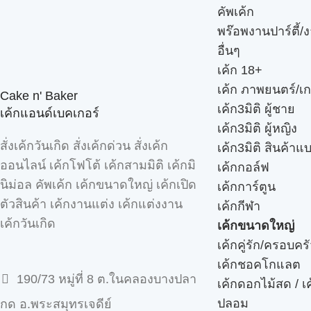
คัพเค้ก
พร๊อพงานปาร์ตี้/ง
อื่นๆ
เค้ก 18+
เค้ก ภาพยนตร์/เก
Cake n' Baker
เค้ก3มิติ ผู้ชาย
เค้กแอนด์เบคเกอร์
เค้ก3มิติ ผู้หญิง
สั่งเค้กวันเกิด สั่งเค้กด่วน สั่งเค้ก
เค้ก3มิติ สินค้าแ
ออนไลน์ เค้กโฟโต้ เค้กสามมิติ เค้กมิ
เค้กกอล์ฟ
นิม่อล คัพเค้ก เค้กขนาดใหญ่ เค้กเปิด
เค้กการ์ตูน
ตัวสินค้า เค้กงานแต่ง เค้กแต่งงาน
เค้กกีฬา
เค้กวันเกิด
เค้กขนาดใหญ่
เค้กคู่รัก/ครอบคร
เค้กชอคโกแลต
190/73 หมู่ที่ 8 ต.ในคลองบางปลา
เค้กดอกไม้สด / เ
ปลอม
กด อ.พระสมุทรเจดีย์