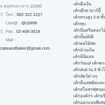
เค้กดึงเงิน
จ.สมุทรปราการ 10290
เค้กตุ๊กตาบาร์บี้
โทร :
082 322 1227
เค้กทรงสูง 2-8 ชั้
Line@ :
@cb999
เค้กทุบ
เค้กบีบครีมดอกไม
Fax :
02-408-3518
เค้กปั้น3มิติ
Mail :
เค้กผลไม้สด
cakeandbaker@gmail.com
เค้กม้วนเงิน
เค้กมินิมอล
เค้กวันแม่ เค้กพ
เค้กส่งด่วน 3 ชั่ว
เค้กสัตว์ต่างๆ
เค้กสิ่งเสพติดแล
เค้กสโมสรฟุตบอ
เค้กองค์กร เค้กบร
เค้กออกแบบพิเศ