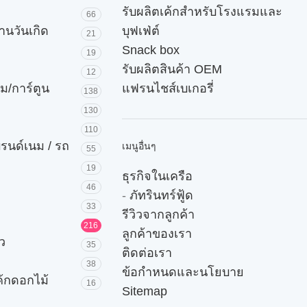
รับผลิตเค้กสำหรับโรงแรมและ
66
านวันเกิด
บุฟเฟ่ต์
21
Snack box
19
รับผลิตสินค้า OEM
12
ม/การ์ตูน
แฟรนไชส์เบเกอรี่
138
130
110
บรนด์เนม / รถ
เมนูอื่นๆ
55
19
ธุรกิจในเครือ
46
-
ภัทรินทร์ฟู้ด
33
รีวิวจากลูกค้า
216
ลูกค้าของเรา
ัว
35
ติดต่อเรา
38
ข้อกำหนดและนโยบาย
ค้กดอกไม้
16
Sitemap