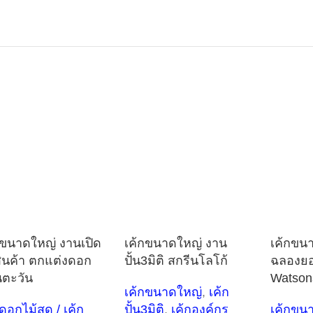
กขนาดใหญ่ งานเปิด
เค้กขนาดใหญ่ งาน
เค้กขน
สินค้า ตกแต่งดอก
ปั้น3มิติ สกรีนโลโก้
ฉลองย
ตะวัน
Watson
เค้กขนาดใหญ่
,
เค้ก
กดอกไม้สด / เค้ก
ปั้น3มิติ
,
เค้กองค์กร
เค้กขน