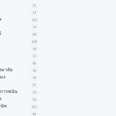
21
14
น
110
14
้
69
168
34
13
96
วงมาลัย
36
โมง
39
97
ะการพนัน
33
ล
53
ิษัท
151
ษ
86