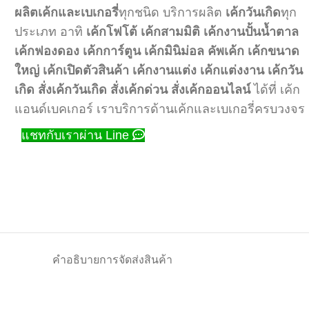
ผลิตเค้กและเบเกอรี่
ทุกชนิด บริการผลิต
เค้กวันเกิด
ทุก
ประเภท อาทิ
เค้กโฟโต้
เค้กสามมิติ
เค้กงานปั้นน้ำตาล
เค้กฟองดอง
เค้กการ์ตูน
เค้กมินิม่อล
คัพเค้ก
เค้กขนาด
ใหญ่
เค้กเปิดตัวสินค้า
เค้กงานแต่ง
เค้กแต่งงาน
เค้กวัน
เกิด
สั่งเค้กวันเกิด
สั่งเค้กด่วน
สั่งเค้กออนไลน์
ได้ที่ เค้ก
แอนด์เบคเกอร์ เราบริการด้านเค้กและเบเกอรี่ครบวงจร
แชทกับเราผ่าน Line
คำอธิบาย
การจัดส่งสินค้า