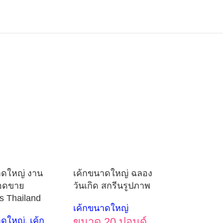
าดใหญ่ งาน
เค้กขนาดใหญ่ ฉลอง
อดขาย
วันเกิด สกรีนรูปภาพ
s Thailand
เค้กขนาดใหญ่
าดใหญ่
,
เค้ก
ขนาด 20 ปอนด์