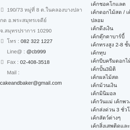
เค้กชอคโกแลต
190/73 หมู่ที่ 8 ต.ในคลองบางปลา
เค้กดอกไม้สด / เ
ปลอม
กด อ.พระสมุทรเจดีย์
เค้กดึงเงิน
จ.สมุทรปราการ 10290
เค้กตุ๊กตาบาร์บี้
โทร :
082 322 1227
เค้กทรงสูง 2-8 ชั้
Line@ :
@cb999
เค้กทุบ
เค้กบีบครีมดอกไม
Fax :
02-408-3518
เค้กปั้น3มิติ
Mail :
เค้กผลไม้สด
cakeandbaker@gmail.com
เค้กม้วนเงิน
เค้กมินิมอล
เค้กวันแม่ เค้กพ
เค้กส่งด่วน 3 ชั่ว
เค้กสัตว์ต่างๆ
เค้กสิ่งเสพติดแล