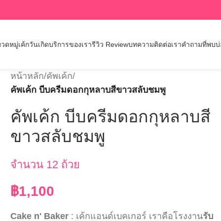
วดหมู่เค้กวันเกิด
บริการของเรา
รีวิว Review
บทความ
ติดต่อเรา
คำถามที่พบบ
หน้าหลัก
/
คัพเค้ก
/
คัพเค้ก บีบครีมดอกกุหลาบสีขาวสลับชมพู
คัพเค้ก บีบครีมดอกกุหลาบสี
ขาวสลับชมพู
จำนวน 12 ถ้วย
฿
1,100
Cake n' Baker
: เค้กแอนด์เบคเกอร์ เราคือโรงงาน
รับ