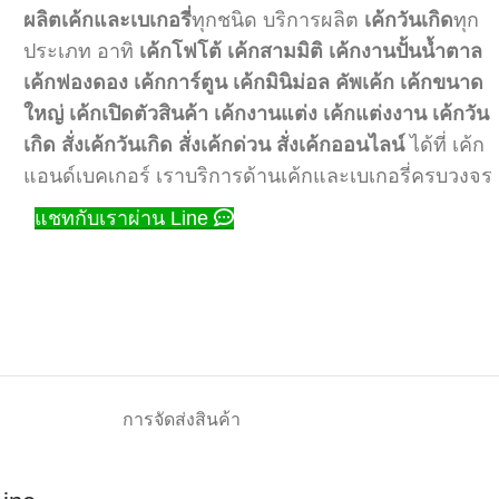
ผลิตเค้กและเบเกอรี่
ทุกชนิด บริการผลิต
เค้กวันเกิด
ทุก
ประเภท อาทิ
เค้กโฟโต้
เค้กสามมิติ
เค้กงานปั้นน้ำตาล
เค้กฟองดอง
เค้กการ์ตูน
เค้กมินิม่อล
คัพเค้ก
เค้กขนาด
ใหญ่
เค้กเปิดตัวสินค้า
เค้กงานแต่ง
เค้กแต่งงาน
เค้กวัน
เกิด
สั่งเค้กวันเกิด
สั่งเค้กด่วน
สั่งเค้กออนไลน์
ได้ที่ เค้ก
แอนด์เบคเกอร์ เราบริการด้านเค้กและเบเกอรี่ครบวงจร
แชทกับเราผ่าน Line
การจัดส่งสินค้า