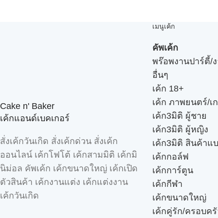
เมนูเค้ก
คัพเค้ก
พร๊อพงานปาร์ตี้/ง
อื่นๆ
เค้ก 18+
เค้ก ภาพยนตร์/เก
Cake n' Baker
เค้ก3มิติ ผู้ชาย
เค้กแอนด์เบคเกอร์
เค้ก3มิติ ผู้หญิง
สั่งเค้กวันเกิด สั่งเค้กด่วน สั่งเค้ก
เค้ก3มิติ สินค้าแ
ออนไลน์ เค้กโฟโต้ เค้กสามมิติ เค้กมิ
เค้กกอล์ฟ
นิม่อล คัพเค้ก เค้กขนาดใหญ่ เค้กเปิด
เค้กการ์ตูน
ตัวสินค้า เค้กงานแต่ง เค้กแต่งงาน
เค้กกีฬา
เค้กวันเกิด
เค้กขนาดใหญ่
เค้กคู่รัก/ครอบคร