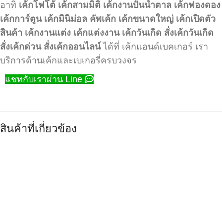
อาทิ
เค้กโฟโต้
เค้กสามมิติ
เค้กงานปั้นน้ำตาล
เค้กฟองดอง
เค้กการ์ตูน
เค้กมินิม่อล
คัพเค้ก
เค้กขนาดใหญ่
เค้กเปิดตัว
สินค้า
เค้กงานแต่ง
เค้กแต่งงาน
เค้กวันเกิด
สั่งเค้กวันเกิด
สั่งเค้กด่วน
สั่งเค้กออนไลน์
ได้ที่ เค้กแอนด์เบคเกอร์ เรา
บริการด้านเค้กและเบเกอรี่ครบวงจร
แชทกับเราผ่าน Line
สินค้าที่เกี่ยวข้อง