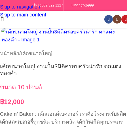
Line :
@cb999
โทร :
082 322 1227
Skip to navigation
Skip to main content
หน้าหลัก
/
เค้กขนาดใหญ่
เค้กขนาดใหญ่ งานปั้น3มิติครอบครัวน่ารัก ตกแต่ง
ทองคำ
ขนาด 10 ปอนด์
฿
12,000
Cake n' Baker
: เค้กแอนด์เบคเกอร์ เราคือโรงงาน
รับผลิต
เค้กและเบเกอรี่
ทุกชนิด บริการผลิต
เค้กวันเกิด
ทุกประเภท