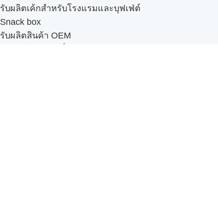
รับผลิตเค้กสำหรับโรงแรมและบุฟเฟ่ต์
Snack box
รับผลิตสินค้า OEM
แฟรนไชส์เบเกอรี่
เมนูอื่นๆ
ธุรกิจในเครือ
-
ภัทรินทร์ฟู้ด
รีวิวจากลูกค้า
ลูกค้าของเรา
ติดต่อเรา
ข้อกำหนดและนโยบาย
Sitemap
Cake n' Bake โรงงานผลิตเค้กและเบเกอรี่