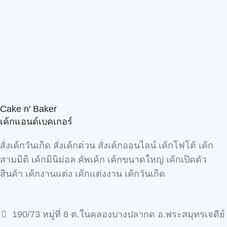
Cake n' Baker
เค้กแอนด์เบคเกอร์
สั่งเค้กวันเกิด สั่งเค้กด่วน สั่งเค้กออนไลน์ เค้กโฟโต้ เค้ก
สามมิติ เค้กมินิม่อล คัพเค้ก เค้กขนาดใหญ่ เค้กเปิดตัว
สินค้า เค้กงานแต่ง เค้กแต่งงาน เค้กวันเกิด
190/73 หมู่ที่ 8 ต.ในคลองบางปลากด อ.พระสมุทรเจดีย์