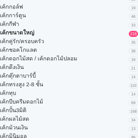
เค้กกอล์ฟ
19
เค้กการ์ตูน
46
เค้กกีฬา
33
เค้กขนาดใหญ่
216
เค้กคู่รัก/ครอบครัว
35
เค้กชอคโกแลต
38
เค้กดอกไม้สด / เค้กดอกไม้ปลอม
16
เค้กดึงเงิน
21
เค้กตุ๊กตาบาร์บี้
14
เค้กทรงสูง 2-8 ชั้น
110
เค้กทุบ
14
เค้กบีบครีมดอกไม้
69
เค้กปั้น3มิติ
168
เค้กผลไม้สด
34
เค้กม้วนเงิน
13
เค้กมินิมอล
96