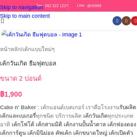
Line :
@cb999
โทร :
082 322 1227
Skip to navigation
Skip to main content
หน้าหลัก
/
เค้กแบบใหม่ๆ
เค้กวันเกิด ธีมฟุตบอล
ขนาด 2 ปอนด์
฿
1,900
Cake n' Baker
: เค้กแอนด์เบคเกอร์ เราคือโรงงาน
รับผลิต
เค้กและเบเกอรี่
ทุกชนิด บริการผลิต
เค้กวันเกิด
ทุกประเภท
อาทิ
เค้กโฟโต้
เค้กสามมิติ
เค้กงานปั้นน้ำตาล
เค้กฟองดอง
เค้กการ์ตูน
เค้กมินิม่อล
คัพเค้ก
เค้กขนาดใหญ่
เค้กเปิดตัว