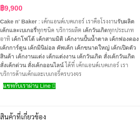
฿
9,900
Cake n' Baker
: เค้กแอนด์เบคเกอร์ เราคือโรงงาน
รับผลิต
เค้กและเบเกอรี่
ทุกชนิด บริการผลิต
เค้กวันเกิด
ทุกประเภท
อาทิ
เค้กโฟโต้
เค้กสามมิติ
เค้กงานปั้นน้ำตาล
เค้กฟองดอง
เค้กการ์ตูน
เค้กมินิม่อล
คัพเค้ก
เค้กขนาดใหญ่
เค้กเปิดตัว
สินค้า
เค้กงานแต่ง
เค้กแต่งงาน
เค้กวันเกิด
สั่งเค้กวันเกิด
สั่งเค้กด่วน
สั่งเค้กออนไลน์
ได้ที่ เค้กแอนด์เบคเกอร์ เรา
บริการด้านเค้กและเบเกอรี่ครบวงจร
แชทกับเราผ่าน Line
สินค้าที่เกี่ยวข้อง