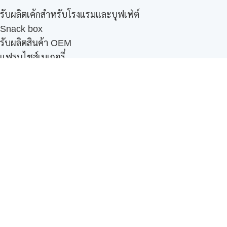
รับผลิตเค้กสำหรับโรงแรมและบุฟเฟ่ต์
Snack box
รับผลิตสินค้า OEM
แฟรนไชส์เบเกอรี่
เมนูอื่นๆ
ธุรกิจในเครือ
-
ภัทรินทร์ฟู้ด
รีวิวจากลูกค้า
ลูกค้าของเรา
ติดต่อเรา
ข้อกำหนดและนโยบาย
Sitemap