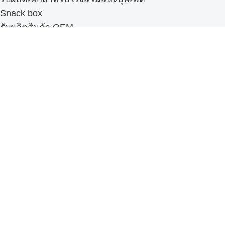
Snack box
รับผลิตสินค้า OEM
แฟรนไชส์เบเกอรี่
เมนูอื่นๆ
ธุรกิจในเครือ
-
ภัทรินทร์ฟู้ด
รีวิวจากลูกค้า
ลูกค้าของเรา
ติดต่อเรา
ข้อกำหนดและนโยบาย
Sitemap
Cake n' Bake โรงงานผลิตเค้กและเบเกอรี่