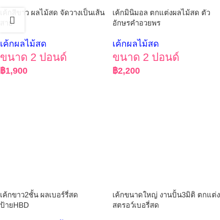
เค้กสีขาว ผลไม้สด จัดวางเป็นเส้น
เค้กมินิมอล ตกแต่งผลไม้สด ตัว
สาย
อักษรคำอวยพร
เค้กผลไม้สด
เค้กผลไม้สด
ขนาด 2 ปอนด์
ขนาด 2 ปอนด์
฿
1,900
฿
2,200
เค้กขาว2ชั้น ผลเบอร์รี่สด
เค้กขนาดใหญ่ งานปั้น3มิติ ตกแต่ง
ป้ายHBD
สตรอว์เบอรี่สด