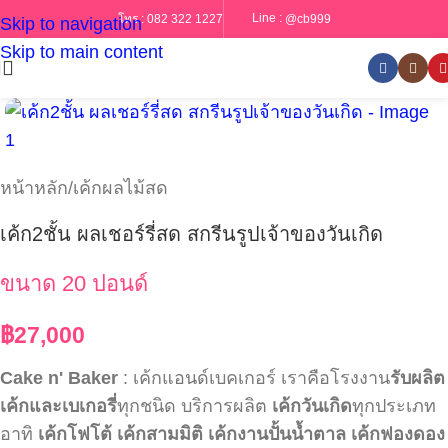
Line :
@cb999
โทร :
082 322 1227
Skip to navigation
Skip to main content
หน้าหลัก
/
เค้กผลไม้สด
เค้ก2ชั้น ผลเชอร์รี่สด สกรีนรูปเจ้าของวันเกิด
ขนาด 20 ปอนด์
฿
27,000
Cake n' Baker
: เค้กแอนด์เบคเกอร์ เราคือโรงงาน
รับผลิต
เค้กและเบเกอรี่
ทุกชนิด บริการผลิต
เค้กวันเกิด
ทุกประเภท
อาทิ
เค้กโฟโต้
เค้กสามมิติ
เค้กงานปั้นน้ำตาล
เค้กฟองดอง