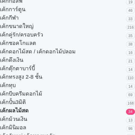
เค้กกอล์ฟ
19
เค้กการ์ตูน
46
เค้กกีฬา
33
เค้กขนาดใหญ่
216
เค้กคู่รัก/ครอบครัว
35
เค้กชอคโกแลต
38
เค้กดอกไม้สด / เค้กดอกไม้ปลอม
16
เค้กดึงเงิน
21
เค้กตุ๊กตาบาร์บี้
14
เค้กทรงสูง 2-8 ชั้น
110
เค้กทุบ
14
เค้กบีบครีมดอกไม้
69
เค้กปั้น3มิติ
168
เค้กผลไม้สด
34
เค้กม้วนเงิน
13
เค้กมินิมอล
96