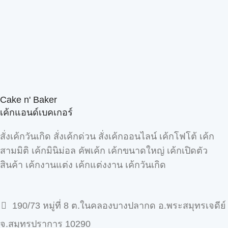
Cake n' Baker
เค้กแอนด์เบคเกอร์
สั่งเค้กวันเกิด สั่งเค้กด่วน สั่งเค้กออนไลน์ เค้กโฟโต้ เค้ก
สามมิติ เค้กมินิม่อล คัพเค้ก เค้กขนาดใหญ่ เค้กเปิดตัว
สินค้า เค้กงานแต่ง เค้กแต่งงาน เค้กวันเกิด
190/73 หมู่ที่ 8 ต.ในคลองบางปลากด อ.พระสมุทรเจดีย์
จ.สมุทรปราการ 10290