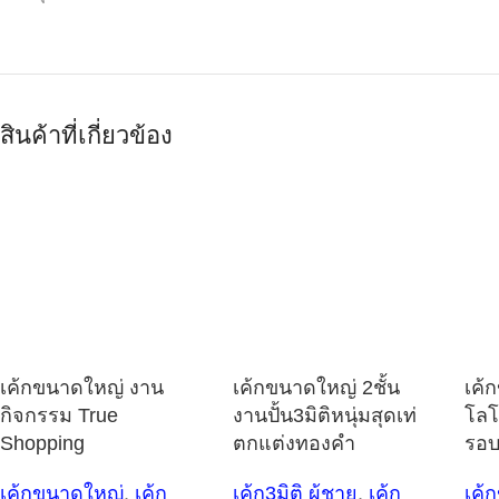
สินค้าที่เกี่ยวข้อง
เค้กขนาดใหญ่ งาน
เค้กขนาดใหญ่ 2ชั้น
เค้
กิจกรรม True
งานปั้น3มิติหนุ่มสุดเท่
โลโ
Shopping
ตกแต่งทองคำ
รอบ
เค้กขนาดใหญ่
,
เค้ก
เค้ก3มิติ ผู้ชาย
,
เค้ก
เค้