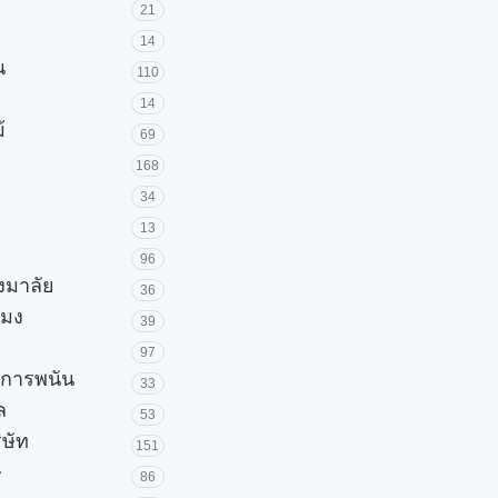
21
14
น
110
14
้
69
168
34
13
96
วงมาลัย
36
โมง
39
97
ะการพนัน
33
ล
53
ิษัท
151
ษ
86