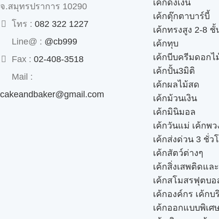
เค้กดึงเงิน
จ.สมุทรปราการ 10290
เค้กตุ๊กตาบาร์บี้
โทร :
082 322 1227
เค้กทรงสูง 2-8 ชั้
Line@ :
@cb999
เค้กทุบ
เค้กบีบครีมดอกไม
Fax :
02-408-3518
เค้กปั้น3มิติ
Mail :
เค้กผลไม้สด
cakeandbaker@gmail.com
เค้กม้วนเงิน
เค้กมินิมอล
เค้กวันแม่ เค้กพ
เค้กส่งด่วน 3 ชั่ว
เค้กสัตว์ต่างๆ
เค้กสิ่งเสพติดแล
เค้กสโมสรฟุตบอ
เค้กองค์กร เค้กบร
เค้กออกแบบพิเศ