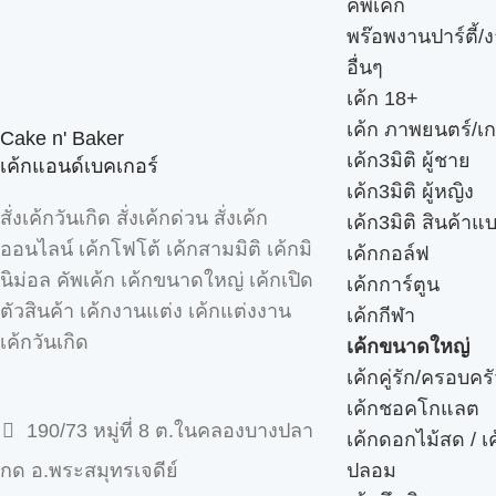
คัพเค้ก
พร๊อพงานปาร์ตี้/ง
อื่นๆ
เค้ก 18+
เค้ก ภาพยนตร์/เก
Cake n' Baker
เค้ก3มิติ ผู้ชาย
เค้กแอนด์เบคเกอร์
เค้ก3มิติ ผู้หญิง
สั่งเค้กวันเกิด สั่งเค้กด่วน สั่งเค้ก
เค้ก3มิติ สินค้าแ
ออนไลน์ เค้กโฟโต้ เค้กสามมิติ เค้กมิ
เค้กกอล์ฟ
นิม่อล คัพเค้ก เค้กขนาดใหญ่ เค้กเปิด
เค้กการ์ตูน
ตัวสินค้า เค้กงานแต่ง เค้กแต่งงาน
เค้กกีฬา
เค้กวันเกิด
เค้กขนาดใหญ่
เค้กคู่รัก/ครอบคร
เค้กชอคโกแลต
190/73 หมู่ที่ 8 ต.ในคลองบางปลา
เค้กดอกไม้สด / เ
ปลอม
กด อ.พระสมุทรเจดีย์