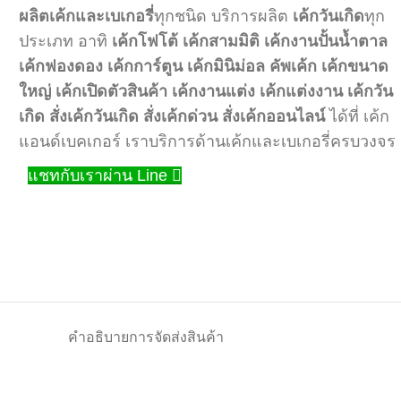
ผลิตเค้กและเบเกอรี่
ทุกชนิด บริการผลิต
เค้กวันเกิด
ทุก
ประเภท อาทิ
เค้กโฟโต้
เค้กสามมิติ
เค้กงานปั้นน้ำตาล
เค้กฟองดอง
เค้กการ์ตูน
เค้กมินิม่อล
คัพเค้ก
เค้กขนาด
ใหญ่
เค้กเปิดตัวสินค้า
เค้กงานแต่ง
เค้กแต่งงาน
เค้กวัน
เกิด
สั่งเค้กวันเกิด
สั่งเค้กด่วน
สั่งเค้กออนไลน์
ได้ที่ เค้ก
แอนด์เบคเกอร์ เราบริการด้านเค้กและเบเกอรี่ครบวงจร
แชทกับเราผ่าน Line
คำอธิบาย
การจัดส่งสินค้า