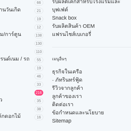
รับผลิตเค้กสำหรับโรงแรมและ
66
านวันเกิด
บุฟเฟ่ต์
21
Snack box
19
รับผลิตสินค้า OEM
12
ม/การ์ตูน
แฟรนไชส์เบเกอรี่
138
130
110
บรนด์เนม / รถ
เมนูอื่นๆ
55
19
ธุรกิจในเครือ
46
-
ภัทรินทร์ฟู้ด
33
รีวิวจากลูกค้า
216
ลูกค้าของเรา
ัว
35
ติดต่อเรา
38
ข้อกำหนดและนโยบาย
ค้กดอกไม้
16
Sitemap