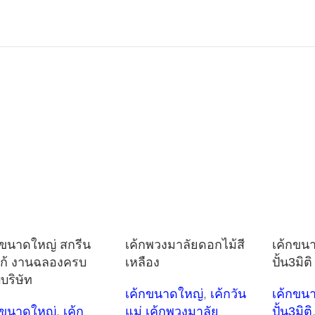
กขนาดใหญ่ สกรีน
เค้กพวงมาลัยดอกไม้สี
เค้กขน
ก้ งานฉลองครบ
เหลือง
ปั้น3มิต
บริษัท
เค้กขนาดใหญ่
,
เค้กวัน
เค้กขน
กขนาดใหญ่
,
เค้ก
แม่ เค้กพวงมาลัย
ปั้น3มิติ