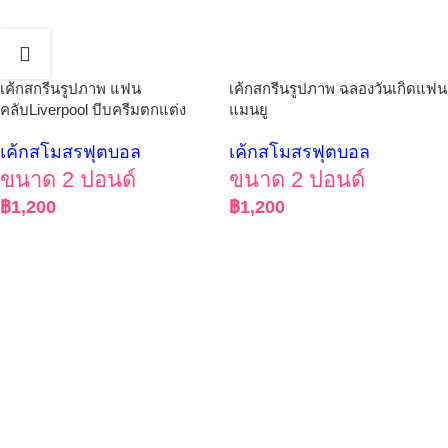
เค้กสกรีนรูปภาพ แฟน
เค้กสกรีนรูปภาพ ฉลองวันเกิดแฟน
คลับLiverpool บีบครีมตกแต่ง
แมนยู
เค้กสโมสรฟุตบอล
เค้กสโมสรฟุตบอล
ขนาด 2 ปอนด์
ขนาด 2 ปอนด์
฿
1,200
฿
1,200