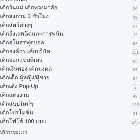
96
เค้กวันแม่ เค้กพวงมาลัย
36
เค้กส่งด่วน 3 ชั่วโมง
39
เค้กสัตว์ต่างๆ
97
เค้กสิ่งเสพติดและการพนัน
33
เค้กสโมสรฟุตบอล
53
เค้กองค์กร เค้กบริษัท
151
เค้กออกแบบพิเศษ
86
เค้กเงินทอง เค้กมงคล
85
เค้กเด็ก ผู้หญิง/ผู้ชาย
52
เค้กเด้ง Pop-Up
3
เค้กแต่งงาน
42
เค้กแบบใหม่ๆ
135
เค้กโปรโมชั่น
31
เค้กโฟโต้ 100 แบบ
245
บริการของเรา