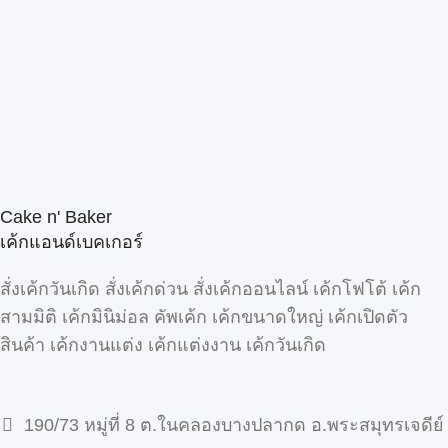
Cake n' Baker
เค้กแอนด์เบคเกอร์
สั่งเค้กวันเกิด สั่งเค้กด่วน สั่งเค้กออนไลน์ เค้กโฟโต้ เค้ก
สามมิติ เค้กมินิม่อล คัพเค้ก เค้กขนาดใหญ่ เค้กเปิดตัว
สินค้า เค้กงานแต่ง เค้กแต่งงาน เค้กวันเกิด
190/73 หมู่ที่ 8 ต.ในคลองบางปลากด อ.พระสมุทรเจดีย์