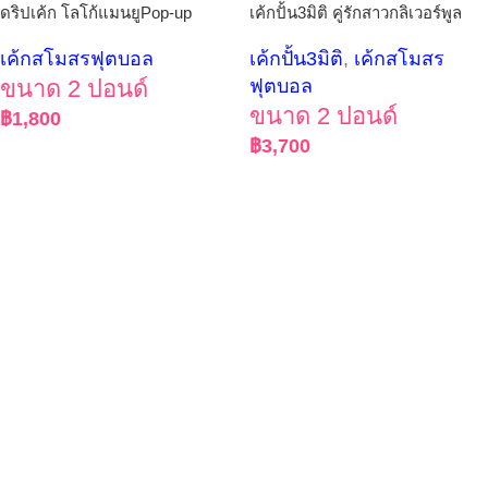
ดริปเค้ก โลโก้แมนยูPop-up
เค้กปั้น3มิติ คู่รักสาวกลิเวอร์พูล
เค้กสโมสรฟุตบอล
เค้กปั้น3มิติ
,
เค้กสโมสร
ขนาด 2 ปอนด์
ฟุตบอล
ขนาด 2 ปอนด์
฿
1,800
฿
3,700