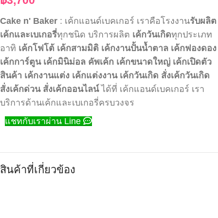
Cake n' Baker
: เค้กแอนด์เบคเกอร์ เราคือโรงงาน
รับผลิต
เค้กและเบเกอรี่
ทุกชนิด บริการผลิต
เค้กวันเกิด
ทุกประเภท
อาทิ
เค้กโฟโต้
เค้กสามมิติ
เค้กงานปั้นน้ำตาล
เค้กฟองดอง
เค้กการ์ตูน
เค้กมินิม่อล
คัพเค้ก
เค้กขนาดใหญ่
เค้กเปิดตัว
สินค้า
เค้กงานแต่ง
เค้กแต่งงาน
เค้กวันเกิด
สั่งเค้กวันเกิด
สั่งเค้กด่วน
สั่งเค้กออนไลน์
ได้ที่ เค้กแอนด์เบคเกอร์ เรา
บริการด้านเค้กและเบเกอรี่ครบวงจร
แชทกับเราผ่าน Line
สินค้าที่เกี่ยวข้อง