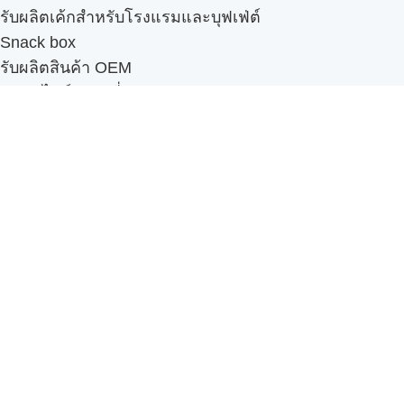
รับผลิตเค้กสำหรับโรงแรมและบุฟเฟ่ต์
Snack box
รับผลิตสินค้า OEM
แฟรนไชส์เบเกอรี่
เมนูอื่นๆ
ธุรกิจในเครือ
-
ภัทรินทร์ฟู้ด
รีวิวจากลูกค้า
ลูกค้าของเรา
ติดต่อเรา
ข้อกำหนดและนโยบาย
Sitemap