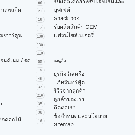
รับผลิตเค้กสำหรับโรงแรมและ
66
านวันเกิด
บุฟเฟ่ต์
21
Snack box
19
รับผลิตสินค้า OEM
12
ม/การ์ตูน
แฟรนไชส์เบเกอรี่
138
130
110
บรนด์เนม / รถ
เมนูอื่นๆ
55
19
ธุรกิจในเครือ
46
-
ภัทรินทร์ฟู้ด
33
รีวิวจากลูกค้า
216
ลูกค้าของเรา
ัว
35
ติดต่อเรา
38
ข้อกำหนดและนโยบาย
ค้กดอกไม้
16
Sitemap