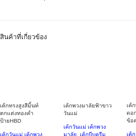
สินค้าที่เกี่ยวข้อง
เค้
เค้กทรงสูงสีมิ้นท์
เค้กพวงมาลัยฟ้าขาว
ดอก
ตกแต่งทองคำ
วันแม่
ข้อ
ป้ายHBD
เค้กวันแม่ เค้กพวง
เค้
เค้กวันแม่ เค้กพวง
มาลัย
,
เค้กบีบครีม