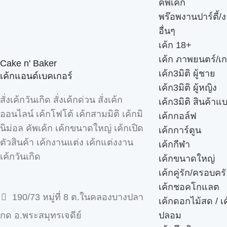
คัพเค้ก
พร๊อพงานปาร์ตี้/ง
อื่นๆ
เค้ก 18+
เค้ก ภาพยนตร์/เก
Cake n' Baker
เค้ก3มิติ ผู้ชาย
เค้กแอนด์เบคเกอร์
เค้ก3มิติ ผู้หญิง
สั่งเค้กวันเกิด สั่งเค้กด่วน สั่งเค้ก
เค้ก3มิติ สินค้าแ
ออนไลน์ เค้กโฟโต้ เค้กสามมิติ เค้กมิ
เค้กกอล์ฟ
นิม่อล คัพเค้ก เค้กขนาดใหญ่ เค้กเปิด
เค้กการ์ตูน
ตัวสินค้า เค้กงานแต่ง เค้กแต่งงาน
เค้กกีฬา
เค้กวันเกิด
เค้กขนาดใหญ่
เค้กคู่รัก/ครอบคร
เค้กชอคโกแลต
190/73 หมู่ที่ 8 ต.ในคลองบางปลา
เค้กดอกไม้สด / เ
ปลอม
กด อ.พระสมุทรเจดีย์