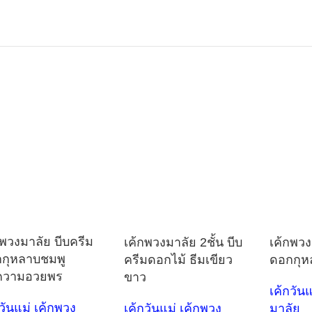
กพวงมาลัย บีบครีม
เค้กพวง
เค้กพวงมาลัย 2ชั้น บีบ
กุหลาบชมพู
ดอกกุห
ครีมดอกไม้ ธีมเขียว
ความอวยพร
ขาว
เค้กวัน
กวันแม่ เค้กพวง
มาลัย
เค้กวันแม่ เค้กพวง