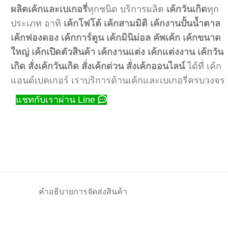
ผลิตเค้กและเบเกอรี่
ทุกชนิด บริการผลิต
เค้กวันเกิด
ทุก
ประเภท อาทิ
เค้กโฟโต้
เค้กสามมิติ
เค้กงานปั้นน้ำตาล
เค้กฟองดอง
เค้กการ์ตูน
เค้กมินิม่อล
คัพเค้ก
เค้กขนาด
ใหญ่
เค้กเปิดตัวสินค้า
เค้กงานแต่ง
เค้กแต่งงาน
เค้กวัน
เกิด
สั่งเค้กวันเกิด
สั่งเค้กด่วน
สั่งเค้กออนไลน์
ได้ที่ เค้ก
แอนด์เบคเกอร์ เราบริการด้านเค้กและเบเกอรี่ครบวงจร
แชทกับเราผ่าน Line
คำอธิบาย
การจัดส่งสินค้า