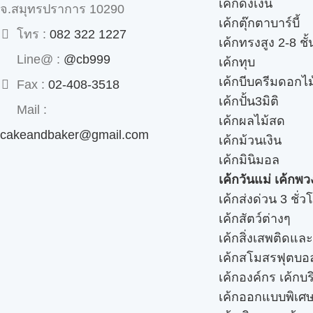
เค้กดึงเงิน
จ.สมุทรปราการ 10290
เค้กตุ๊กตาบาร์บี้
โทร :
082 322 1227
เค้กทรงสูง 2-8 ชั้
Line@ :
@cb999
เค้กทุบ
เค้กบีบครีมดอกไม
Fax :
02-408-3518
เค้กปั้น3มิติ
Mail :
เค้กผลไม้สด
cakeandbaker@gmail.com
เค้กม้วนเงิน
เค้กมินิมอล
เค้กวันแม่ เค้กพ
เค้กส่งด่วน 3 ชั่ว
เค้กสัตว์ต่างๆ
เค้กสิ่งเสพติดแล
เค้กสโมสรฟุตบอ
เค้กองค์กร เค้กบร
เค้กออกแบบพิเศ