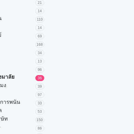
21
14
น
110
14
้
69
168
34
13
96
วงมาลัย
36
โมง
39
97
ะการพนัน
33
ล
53
ิษัท
150
ษ
86