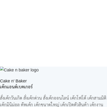
Cake n' Baker
เค้กแอนด์เบคเกอร์
สั่งเค้กวันเกิด สั่งเค้กด่วน สั่งเค้กออนไลน์ เค้กโฟโต้ เค้กสามมิติ
เค้กมินิม่อล คัพเค้ก เค้กขนาดใหญ่ เค้กเปิดตัวสินค้า เค้กงาน