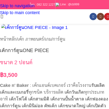
Line :
@cb999
โทร :
082 322 1227
Skip to navigation
Skip to main content
หน้าหลัก
/
เค้ก ภาพยนตร์/เกม/การ์ตูน
เค้กการ์ตูนONE PIECE
ขนาด 2 ปอนด์
฿
3,500
Cake n' Baker
: เค้กแอนด์เบคเกอร์ เราคือโรงงาน
รับผลิต
เค้กและเบเกอรี่
ทุกชนิด บริการผลิต
เค้กวันเกิด
ทุกประเภท
อาทิ
เค้กโฟโต้
เค้กสามมิติ
เค้กงานปั้นน้ำตาล
เค้กฟองดอง
เค้กการ์ตูน
เค้กมินิม่อล
คัพเค้ก
เค้กขนาดใหญ่
เค้กเปิดตัว