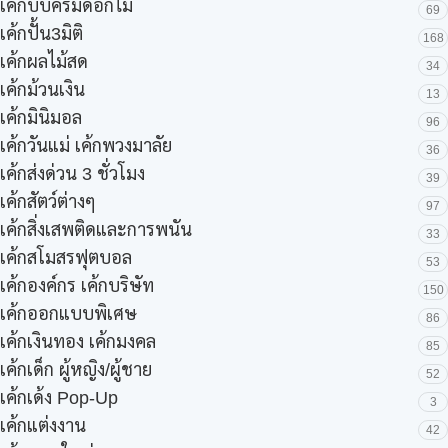
เค้กบีบครีมดอกไม้
69
เค้กปั้น3มิติ
168
เค้กผลไม้สด
34
เค้กม้วนเงิน
13
เค้กมินิมอล
96
เค้กวันแม่ เค้กพวงมาลัย
36
เค้กส่งด่วน 3 ชั่วโมง
39
เค้กสัตว์ต่างๆ
97
เค้กสิ่งเสพติดและการพนัน
33
เค้กสโมสรฟุตบอล
53
เค้กองค์กร เค้กบริษัท
150
เค้กออกแบบพิเศษ
86
เค้กเงินทอง เค้กมงคล
85
เค้กเด็ก ผู้หญิง/ผู้ชาย
52
เค้กเด้ง Pop-Up
3
เค้กแต่งงาน
42