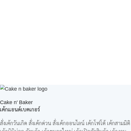
Cake n' Baker
เค้กแอนด์เบคเกอร์
สั่งเค้กวันเกิด สั่งเค้กด่วน สั่งเค้กออนไลน์ เค้กโฟโต้ เค้กสามมิติ