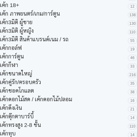
เค้ก 18+
12
เค้ก ภาพยนตร์/เกม/การ์ตูน
138
เค้ก3มิติ ผู้ชาย
130
เค้ก3มิติ ผู้หญิง
110
เค้ก3มิติ สินค้าแบรนด์เนม / รถ
55
เค้กกอล์ฟ
19
เค้กการ์ตูน
46
เค้กกีฬา
33
เค้กขนาดใหญ่
216
เค้กคู่รัก/ครอบครัว
35
เค้กชอคโกแลต
38
เค้กดอกไม้สด / เค้กดอกไม้ปลอม
16
เค้กดึงเงิน
21
เค้กตุ๊กตาบาร์บี้
14
เค้กทรงสูง 2-8 ชั้น
110
เค้กทุบ
14