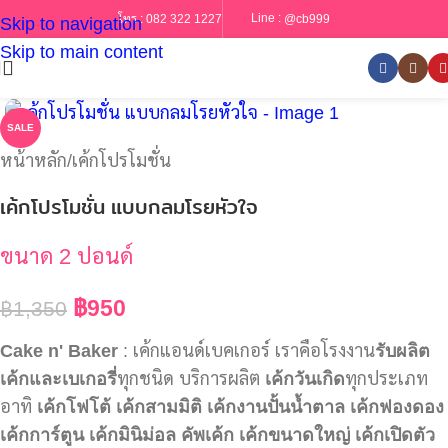
Line :
@cb999
โทร :
082 322 1227
Skip to navigation
Skip to main content
SALE
หน้าหลัก
/
เค้กโปรโมชั่น
เค้กโปรโมชั่น แบบกลมโรยหัวใจ
ขนาด 2 ปอนด์
฿
950
฿
1,350
Cake n' Baker
: เค้กแอนด์เบคเกอร์ เราคือโรงงาน
รับผลิต
เค้กและเบเกอรี่
ทุกชนิด บริการผลิต
เค้กวันเกิด
ทุกประเภท
อาทิ
เค้กโฟโต้
เค้กสามมิติ
เค้กงานปั้นน้ำตาล
เค้กฟองดอง
เค้กการ์ตูน
เค้กมินิม่อล
คัพเค้ก
เค้กขนาดใหญ่
เค้กเปิดตัว