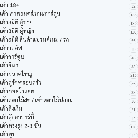
เค้ก 18+
12
เค้ก ภาพยนตร์/เกม/การ์ตูน
138
เค้ก3มิติ ผู้ชาย
130
เค้ก3มิติ ผู้หญิง
110
เค้ก3มิติ สินค้าแบรนด์เนม / รถ
55
เค้กกอล์ฟ
19
เค้กการ์ตูน
46
เค้กกีฬา
33
เค้กขนาดใหญ่
216
เค้กคู่รัก/ครอบครัว
35
เค้กชอคโกแลต
38
เค้กดอกไม้สด / เค้กดอกไม้ปลอม
16
เค้กดึงเงิน
21
เค้กตุ๊กตาบาร์บี้
14
เค้กทรงสูง 2-8 ชั้น
110
เค้กทุบ
14