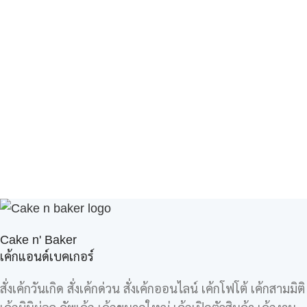
Cake n' Baker
เค้กแอนด์เบคเกอร์
สั่งเค้กวันเกิด สั่งเค้กด่วน สั่งเค้กออนไลน์ เค้กโฟโต้ เค้กสามมิติ