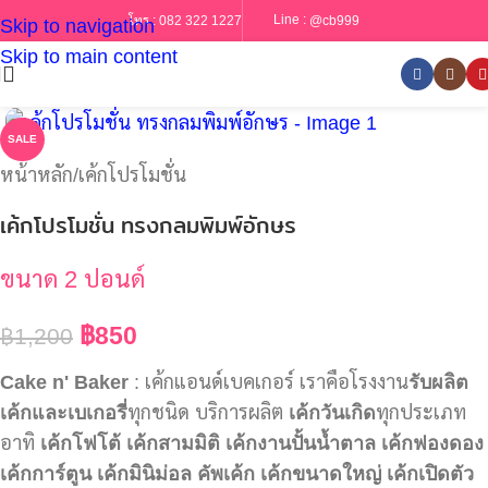
Line :
@cb999
โทร :
082 322 1227
Skip to navigation
Skip to main content
SALE
หน้าหลัก
/
เค้กโปรโมชั่น
เค้กโปรโมชั่น ทรงกลมพิมพ์อักษร
ขนาด 2 ปอนด์
฿
850
฿
1,200
Cake n' Baker
: เค้กแอนด์เบคเกอร์ เราคือโรงงาน
รับผลิต
เค้กและเบเกอรี่
ทุกชนิด บริการผลิต
เค้กวันเกิด
ทุกประเภท
อาทิ
เค้กโฟโต้
เค้กสามมิติ
เค้กงานปั้นน้ำตาล
เค้กฟองดอง
เค้กการ์ตูน
เค้กมินิม่อล
คัพเค้ก
เค้กขนาดใหญ่
เค้กเปิดตัว